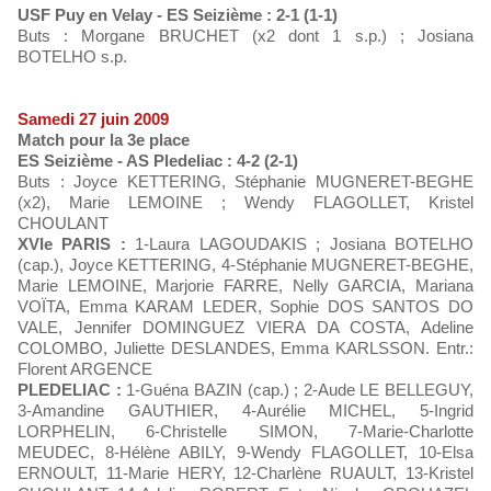
USF Puy en Velay - ES Seizième : 2-1 (1-1)
Buts : Morgane BRUCHET (x2 dont 1 s.p.) ; Josiana
BOTELHO s.p.
Samedi 27 juin 2009
Match pour la 3e place
ES Seizième - AS Pledeliac : 4-2 (2-1)
Buts : Joyce KETTERING, Stéphanie MUGNERET-BEGHE
(x2), Marie LEMOINE ; Wendy FLAGOLLET, Kristel
CHOULANT
XVIe PARIS :
1-Laura LAGOUDAKIS ; Josiana BOTELHO
(cap.), Joyce KETTERING, 4-Stéphanie MUGNERET-BEGHE,
Marie LEMOINE, Marjorie FARRE, Nelly GARCIA, Mariana
VOÏTA, Emma KARAM LEDER, Sophie DOS SANTOS DO
VALE, Jennifer DOMINGUEZ VIERA DA COSTA, Adeline
COLOMBO, Juliette DESLANDES, Emma KARLSSON. Entr.:
Florent ARGENCE
PLEDELIAC :
1-Guéna BAZIN (cap.) ; 2-Aude LE BELLEGUY,
3-Amandine GAUTHIER, 4-Aurélie MICHEL, 5-Ingrid
LORPHELIN, 6-Christelle SIMON, 7-Marie-Charlotte
MEUDEC, 8-Hélène ABILY, 9-Wendy FLAGOLLET, 10-Elsa
ERNOULT, 11-Marie HERY, 12-Charlène RUAULT, 13-Kristel