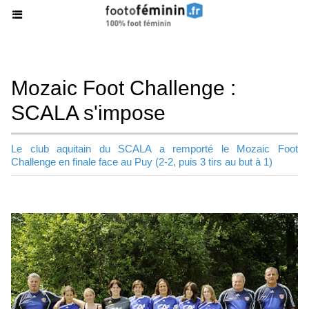
Mozaic Foot Challenge :
SCALA s'impose
Le club aquitain du SCALA a remporté le Mozaic Foot
Challenge en finale face au Puy (2-2, puis 3 tirs au but à 1)