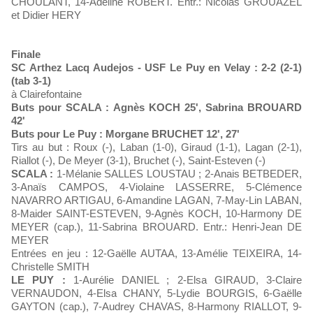
CHOULANT, 14-Adeline ROBERT. Entr.: Nicolas GROUAZEL
et Didier HERY
Finale
SC Arthez Lacq Audejos - USF Le Puy en Velay : 2-2 (2-1)
(tab 3-1)
à Clairefontaine
Buts pour SCALA : Agnès KOCH 25', Sabrina BROUARD
42'
Buts pour Le Puy : Morgane BRUCHET 12', 27'
Tirs au but : Roux (-), Laban (1-0), Giraud (1-1), Lagan (2-1),
Riallot (-), De Meyer (3-1), Bruchet (-), Saint-Esteven (-)
SCALA :
1-Mélanie SALLES LOUSTAU ; 2-Anais BETBEDER,
3-Anaïs CAMPOS, 4-Violaine LASSERRE, 5-Clémence
NAVARRO ARTIGAU, 6-Amandine LAGAN, 7-May-Lin LABAN,
8-Maider SAINT-ESTEVEN, 9-Agnès KOCH, 10-Harmony DE
MEYER (cap.), 11-Sabrina BROUARD. Entr.: Henri-Jean DE
MEYER
Entrées en jeu : 12-Gaëlle AUTAA, 13-Amélie TEIXEIRA, 14-
Christelle SMITH
LE PUY :
1-Aurélie DANIEL ; 2-Elsa GIRAUD, 3-Claire
VERNAUDON, 4-Elsa CHANY, 5-Lydie BOURGIS, 6-Gaëlle
GAYTON (cap.), 7-Audrey CHAVAS, 8-Harmony RIALLOT, 9-