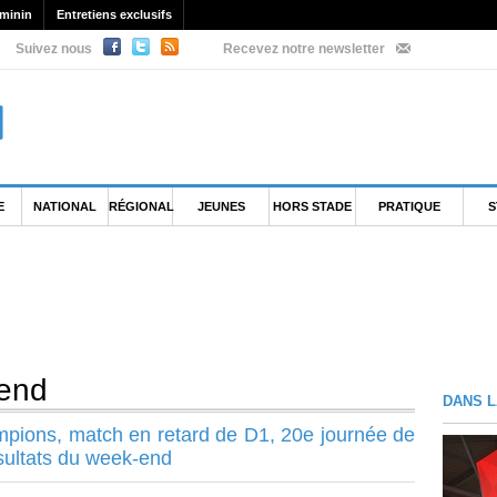
minin
Entretiens exclusifs
Suivez nous
Recevez notre newsletter
E
NATIONAL
RÉGIONAL
JEUNES
HORS STADE
PRATIQUE
S
-end
DANS L
mpions, match en retard de D1, 20e journée de
sultats du week-end