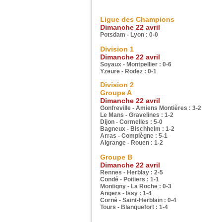
Ligue des Champions
Dimanche 22 avril
Potsdam - Lyon : 0-0
Division 1
Dimanche 22 avril
Soyaux - Montpellier : 0-6
Yzeure - Rodez : 0-1
Division 2
Groupe A
Dimanche 22 avril
Gonfreville - Amiens Montières : 3-2
Le Mans - Gravelines : 1-2
Dijon - Cormelles : 5-0
Bagneux - Bischheim : 1-2
Arras - Compiègne : 5-1
Algrange - Rouen : 1-2
Groupe B
Dimanche 22 avril
Rennes - Herblay : 2-5
Condé - Poitiers : 1-1
Montigny - La Roche : 0-3
Angers - Issy : 1-4
Corné - Saint-Herblain : 0-4
Tours - Blanquefort : 1-4