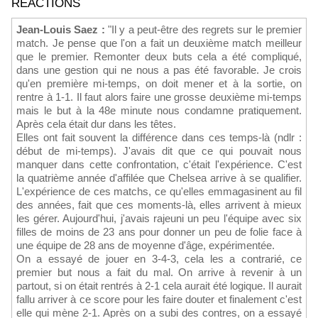
RÉACTIONS
Jean-Louis Saez :
"Il y a peut-être des regrets sur le premier
match. Je pense que l'on a fait un deuxième match meilleur
que le premier. Remonter deux buts cela a été compliqué,
dans une gestion qui ne nous a pas été favorable. Je crois
qu'en première mi-temps, on doit mener et à la sortie, on
rentre à 1-1. Il faut alors faire une grosse deuxième mi-temps
mais le but à la 48e minute nous condamne pratiquement.
Après cela était dur dans les têtes.
Elles ont fait souvent la différence dans ces temps-là (ndlr :
début de mi-temps). J'avais dit que ce qui pouvait nous
manquer dans cette confrontation, c'était l'expérience. C'est
la quatrième année d'affilée que Chelsea arrive à se qualifier.
L'expérience de ces matchs, ce qu'elles emmagasinent au fil
des années, fait que ces moments-là, elles arrivent à mieux
les gérer. Aujourd'hui, j'avais rajeuni un peu l'équipe avec six
filles de moins de 23 ans pour donner un peu de folie face à
une équipe de 28 ans de moyenne d'âge, expérimentée.
On a essayé de jouer en 3-4-3, cela les a contrarié, ce
premier but nous a fait du mal. On arrive à revenir à un
partout, si on était rentrés à 2-1 cela aurait été logique. Il aurait
fallu arriver à ce score pour les faire douter et finalement c'est
elle qui mène 2-1. Après on a subi des contres, on a essayé