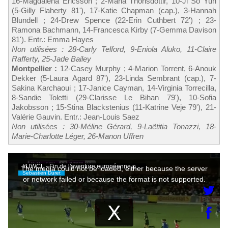
16-Magdalena Ericsson ; 2-Maria Thorisdottir, 10-Ji So Yun
(5-Gilly Flaherty 81'), 17-Katie Chapman (cap.), 3-Hannah
Blundell ; 24-Drew Spence (22-Erin Cuthbert 72') ; 23-
Ramona Bachmann, 14-Francesca Kirby (7-Gemma Davison
81'). Entr.: Emma Hayes
Non utilisées : 28-Carly Telford, 9-Eniola Aluko, 11-Claire
Rafferty, 25-Jade Bailey
Montpellier :
12-Casey Murphy ; 4-Marion Torrent, 6-Anouk
Dekker (5-Laura Agard 87'), 23-Linda Sembrant (cap.), 7-
Sakina Karchaoui ; 17-Janice Cayman, 14-Virginia Torrecilla,
8-Sandie Toletti (29-Clarisse Le Bihan 79'), 10-Sofia
Jakobsson ; 15-Stina Blackstenius (11-Katrine Veje 79'), 21-
Valérie Gauvin. Entr.: Jean-Louis Saez
Non utilisées : 30-Méline Gérard, 9-Laëtitia Tonazzi, 18-
Marie-Charlotte Léger, 26-Manon Uffren