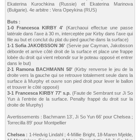
Ekaterina Kurochkina (Russie) et Ekaterina Marinova
(Bulgarie). 4e arbitre : Vera Opeykina (RUS)
Buts :
1-0 Francesca KIRBY 4'
(Karchaoui effectue une passe
latérale dans l'axe à 30 m, interceptée par Kirby dans l'axe qui
file au but et conclut du plat du pied gauche dans la surface)
1-1 Sofia JAKOBSSON 36'
(Servie par Cayman, Jakobsson
déborde et arrive côté droit de la surface et place une frappe
lobée du droit qui vient rebondir sur le poteau opposé et entrer
dans le but)
2-1 Ramona BACHMANN 50'
(Kirby renverse le jeu de la
droite vers la gauche qui se retrouve totalement seule dans la
surface à Murphy et ouvre son pied droit pour lever le ballon
et trouver le côté opposé)
3-1 Francesca KIRBY 77' s.p.
(Faute de Sembrant sur Ji So
Yun à l'entrée de la surface. Penalty frappé du droit sur la
droite de Murphy)
Avertissements : Bachmann 13', Ji So Yun 66' pour Chelsea ;
Torrecilla 89' pour Montpellier
Chelsea :
1-Hedvig Lindahl ; 4-Millie Bright, 18-Maren Mjelde,