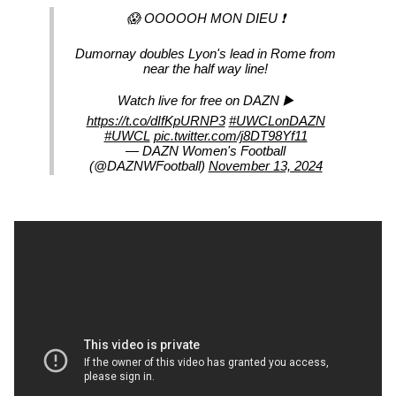
😱 OOOOOH MON DIEU ❗
Dumornay doubles Lyon's lead in Rome from
near the half way line!
Watch live for free on DAZN ▶️
https://t.co/dIfKpURNP3
#UWCLonDAZN
#UWCL
pic.twitter.com/j8DT98Yf11
— DAZN Women's Football
(@DAZNWFootball)
November 13, 2024