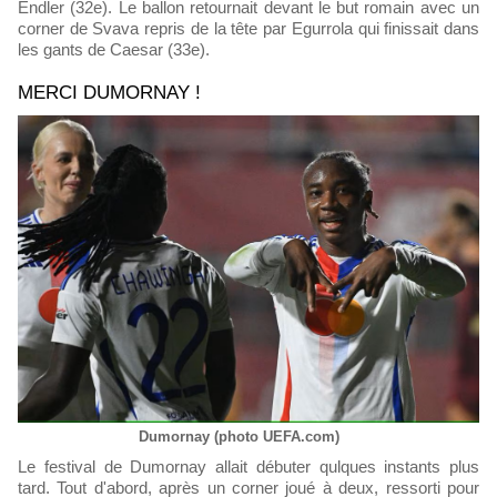
Endler (32e). Le ballon retournait devant le but romain avec un
corner de Svava repris de la tête par Egurrola qui finissait dans
les gants de Caesar (33e).
MERCI DUMORNAY !
Dumornay (photo UEFA.com)
Le festival de Dumornay allait débuter qulques instants plus
tard. Tout d'abord, après un corner joué à deux, ressorti pour