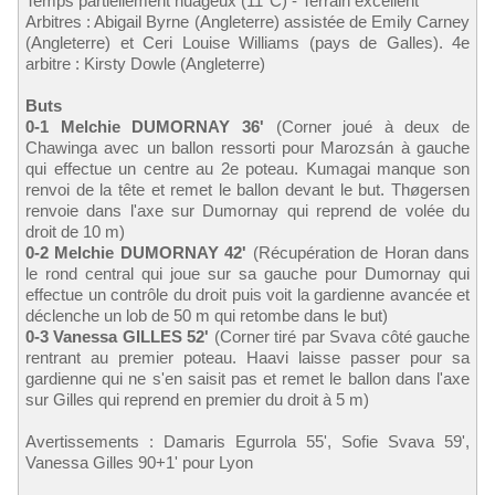
Temps partiellement nuageux (11°C) - Terrain excellent
Arbitres : Abigail Byrne (Angleterre) assistée de Emily Carney
(Angleterre) et Ceri Louise Williams (pays de Galles). 4e
arbitre : Kirsty Dowle (Angleterre)
Buts
0-1 Melchie DUMORNAY 36'
(Corner joué à deux de
Chawinga avec un ballon ressorti pour Marozsán à gauche
qui effectue un centre au 2e poteau. Kumagai manque son
renvoi de la tête et remet le ballon devant le but. Thøgersen
renvoie dans l'axe sur Dumornay qui reprend de volée du
droit de 10 m)
0-2 Melchie DUMORNAY 42'
(Récupération de Horan dans
le rond central qui joue sur sa gauche pour Dumornay qui
effectue un contrôle du droit puis voit la gardienne avancée et
déclenche un lob de 50 m qui retombe dans le but)
0-3 Vanessa GILLES 52'
(Corner tiré par Svava côté gauche
rentrant au premier poteau. Haavi laisse passer pour sa
gardienne qui ne s'en saisit pas et remet le ballon dans l'axe
sur Gilles qui reprend en premier du droit à 5 m)
Avertissements : Damaris Egurrola 55', Sofie Svava 59',
Vanessa Gilles 90+1' pour Lyon