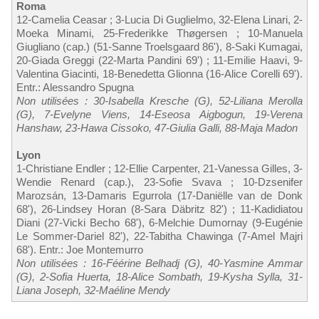
Roma
12-Camelia Ceasar ; 3-Lucia Di Guglielmo, 32-Elena Linari, 2-
Moeka Minami, 25-Frederikke Thøgersen ; 10-Manuela
Giugliano (cap.) (51-Sanne Troelsgaard 86'), 8-Saki Kumagai,
20-Giada Greggi (22-Marta Pandini 69') ; 11-Emilie Haavi, 9-
Valentina Giacinti, 18-Benedetta Glionna (16-Alice Corelli 69').
Entr.: Alessandro Spugna
Non utilisées : 30-Isabella Kresche (G), 52-Liliana Merolla
(G), 7-Evelyne Viens, 14-Eseosa Aigbogun, 19-Verena
Hanshaw, 23-Hawa Cissoko, 47-Giulia Galli, 88-Maja Madon
Lyon
1-Christiane Endler ; 12-Ellie Carpenter, 21-Vanessa Gilles, 3-
Wendie Renard (cap.), 23-Sofie Svava ; 10-Dzsenifer
Marozsán, 13-Damaris Egurrola (17-Daniëlle van de Donk
68'), 26-Lindsey Horan (8-Sara Däbritz 82') ; 11-Kadidiatou
Diani (27-Vicki Becho 68'), 6-Melchie Dumornay (9-Eugénie
Le Sommer-Dariel 82'), 22-Tabitha Chawinga (7-Amel Majri
68'). Entr.: Joe Montemurro
Non utilisées : 16-Féérine Belhadj (G), 40-Yasmine Ammar
(G), 2-Sofia Huerta, 18-Alice Sombath, 19-Kysha Sylla, 31-
Liana Joseph, 32-Maéline Mendy