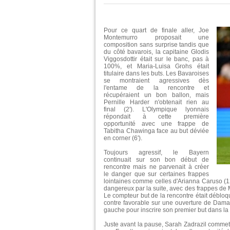
Pour ce quart de finale aller, Joe
Montemurro proposait une
composition sans surprise tandis que
du côté bavarois, la capitaine Glodis
Viggosdottir était sur le banc, pas à
100%, et Maria-Luisa Grohs était
titulaire dans les buts. Les Bavaroises
se montraient agressives dès
l'entame de la rencontre et
récupéraient un bon ballon, mais
Pernille Harder n'obtenait rien au
final (2'). L'Olympique lyonnais
répondait à cette première
opportunité avec une frappe de
Tabitha Chawinga face au but déviée
en corner (6').
Toujours agressif, le Bayern
continuait sur son bon début de
rencontre mais ne parvenait à créer
le danger que sur certaines frappes
lointaines comme celles d'Arianna Caruso (12')
dangereux par la suite, avec des frappes de 
Le compteur but de la rencontre était débloq
contre favorable sur une ouverture de Damari
gauche pour inscrire son premier but dans la 
Juste avant la pause, Sarah Zadrazil commetta