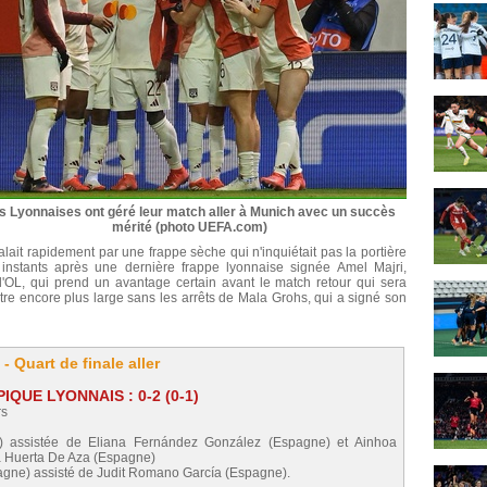
s Lyonnaises ont géré leur match aller à Munich avec un succès
mérité (photo UEFA.com)
it rapidement par une frappe sèche qui n'inquiétait pas la portière
instants après une dernière frappe lyonnaise signée Amel Majri,
l'OL, qui prend un avantage certain avant le match retour qui sera
être encore plus large sans les arrêts de Mala Grohs, qui a signé son
Quart de finale aller
QUE LYONNAIS : 0-2 (0-1)
rs
e) assistée de Eliana Fernández González (Espagne) et Ainhoa
ta Huerta De Aza (Espagne)
agne) assisté de Judit Romano García (Espagne).