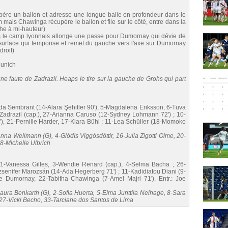
père un ballon et adresse une longue balle en profondeur dans le
mais Chawinga récupère le ballon et file sur le côté, entre dans la
che à mi-hauteur)
le camp lyonnais allonge une passe pour Dumornay qui dévie de
 surface qui temporise et remet du gauche vers l'axe sur Dumornay
droit)
Munich
ne faute de Zadrazil. Heaps le tire sur la gauche de Grohs qui part
nda Sembrant (14-Alara Şehitler 90'), 5-Magdalena Eriksson, 6-Tuva
Zadrazil (cap.), 27-Arianna Caruso (12-Sydney Lohmann 72') ; 10-
, 21-Pernille Harder, 17-Klara Bühl ; 11-Lea Schüller (18-Momoko
nna Wellmann (G), 4-Glódís Viggósdóttir, 16-Julia Zigotti Olme, 20-
8-Michelle Ulbrich
 21-Vanessa Gilles, 3-Wendie Renard (cap.), 4-Selma Bacha ; 26-
senifer Marozsán (14-Ada Hegerberg 71') ; 11-Kadidiatou Diani (9-
e Dumornay, 22-Tabitha Chawinga (7-Amel Majri 71'). Entr.: Joe
Laura Benkarth (G), 2-Sofia Huerta, 5-Elma Junttila Nelhage, 8-Sara
 27-Vicki Becho, 33-Tarciane dos Santos de Lima