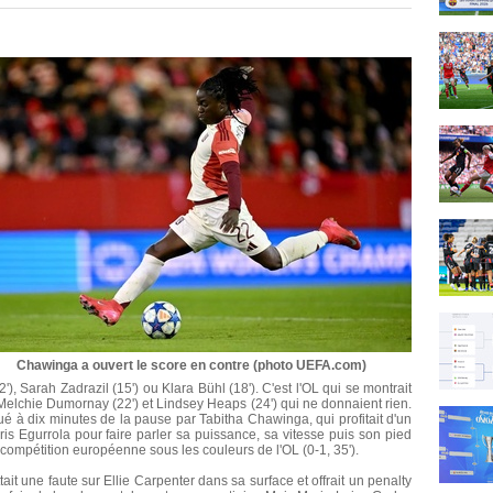
Chawinga a ouvert le score en contre (photo UEFA.com)
, Sarah Zadrazil (15') ou Klara Bühl (18'). C'est l'OL qui se montrait
Melchie Dumornay (22') et Lindsey Heaps (24') qui ne donnaient rien.
ué à dix minutes de la pause par Tabitha Chawinga, qui profitait d'un
s Egurrola pour faire parler sa puissance, sa vitesse puis son pied
compétition européenne sous les couleurs de l'OL (0-1, 35').
it une faute sur Ellie Carpenter dans sa surface et offrait un penalty