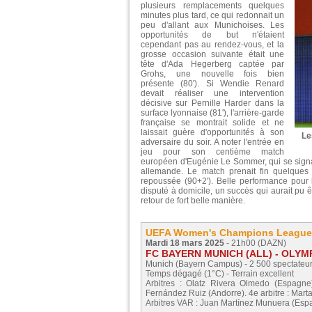
plusieurs remplacements quelques
minutes plus tard, ce qui redonnait un
peu d'allant aux Munichoises. Les
opportunités de but n'étaient
cependant pas au rendez-vous, et la
grosse occasion suivante était une
tête d'Ada Hegerberg captée par
Grohs, une nouvelle fois bien
présente (80'). Si Wendie Renard
devait réaliser une intervention
décisive sur Pernille Harder dans la
surface lyonnaise (81'), l'arrière-garde
française se montrait solide et ne
laissait guère d'opportunités à son
Le
adversaire du soir. A noter l'entrée en
jeu pour son centième match
européen d'Eugénie Le Sommer, qui se signala
allemande. Le match prenait fin quelques 
repoussée (90+2'). Belle performance pour 
disputé à domicile, un succès qui aurait pu 
retour de fort belle manière.
UEFA Women's Champions League - 
Mardi 18 mars 2025
- 21h00 (DAZN)
FC BAYERN MUNICH (ALL) - OLYMPI
Munich (Bayern Campus) - 2 500 spectateu
Temps dégagé (1°C) - Terrain excellent
Arbitres : Olatz Rivera Olmedo (Espagn
Fernández Ruiz (Andorre). 4e arbitre : Mar
Arbitres VAR : Juan Martínez Munuera (Esp