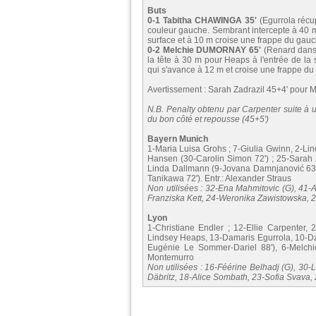
Buts
0-1 Tabitha CHAWINGA 35'
(Egurrola récu
couleur gauche. Sembrant intercepte à 40 m 
surface et à 10 m croise une frappe du gau
0-2 Melchie DUMORNAY 65'
(Renard dans 
la tête à 30 m pour Heaps à l'entrée de la
qui s'avance à 12 m et croise une frappe du 
Avertissement : Sarah Zadrazil 45+4' pour 
N.B. Penalty obtenu par Carpenter suite à u
du bon côté et repousse (45+5')
Bayern Munich
1-Maria Luisa Grohs ; 7-Giulia Gwinn, 2-Li
Hansen (30-Carolin Simon 72') ; 25-Sarah 
Linda Dallmann (9-Jovana Damnjanović 63')
Tanikawa 72'). Entr.: Alexander Straus
Non utilisées : 32-Ena Mahmitovic (G), 41-A
Franziska Kett, 24-Weronika Zawistowska, 2
Lyon
1-Christiane Endler ; 12-Ellie Carpenter,
Lindsey Heaps, 13-Damaris Egurrola, 10-Dz
Eugénie Le Sommer-Dariel 88'), 6-Melchi
Montemurro
Non utilisées : 16-Féérine Belhadj (G), 30-
Däbritz, 18-Alice Sombath, 23-Sofia Svava,