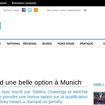
minin
Entretiens exclusifs
Suivez nous
Recevez notre newsletter
E
NATIONAL
RÉGIONAL
JEUNES
HORS STADE
PRATIQUE
S
 une belle option à Munich
DANS L
buts inscrit par Tabitha Chawinga et Melchie
 prendre une bonne option sur la qualification
indsey Heaps a manqué un penalty.