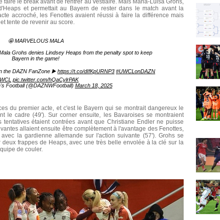
 faire le break avant de rentrer au vestiaire. Mais Maria-Luisa Grohs,
e d'Heaps et permettait au Bayern de rester dans le match avant la
te accroché, les Fenottes avaient réussi à faire la différence mais
et tente de revenir au score.
🤩 MARVELOUS MALA
, Mala Grohs denies Lindsey Heaps from the penalty spot to keep
Bayern in the game!
in the DAZN FanZone ▶️
https://t.co/dIfKpURNP3
#UWCLonDAZN
UWCL
pic.twitter.com/hQaCylrPAK
 Football (@DAZNWFootball)
March 18, 2025
ces du premier acte, et c'est le Bayern qui se montrait dangereux le
t le cadre (49'). Sur corner ensuite, les Bavaroises se montraient
 tentatives étaient contrées avant que Christiane Endler ne puisse
ivantes allaient ensuite être complètement à l'avantage des Fenottes,
 avec la gardienne allemande sur l'action suivante (57'). Grohs se
r deux frappes de Heaps, avec une très belle envolée à la clé sur la
équipe de couler.