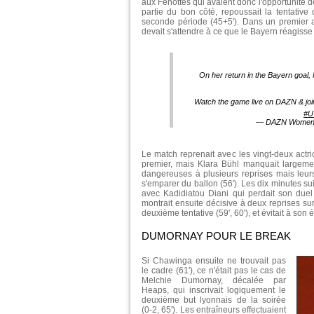
aux Fenottes qui avaient donc l'opportunité de
partie du bon côté, repoussait la tentativ
seconde période (45+5'). Dans un premier ac
devait s'attendre à ce que le Bayern réagisse 
On her return in the Bayern goal
Watch the game live on DAZN & jo
#
— DAZN Women's
Le match reprenait avec les vingt-deux actri
premier, mais Klara Bühl manquait largemen
dangereuses à plusieurs reprises mais leurs
s'emparer du ballon (56'). Les dix minutes su
avec Kadidiatou Diani qui perdait son duel
montrait ensuite décisive à deux reprises su
deuxième tentative (59', 60'), et évitait à son 
DUMORNAY POUR LE BREAK
Si Chawinga ensuite ne trouvait pas
le cadre (61'), ce n'était pas le cas de
Melchie Dumornay, décalée par
Heaps, qui inscrivait logiquement le
deuxième but lyonnais de la soirée
(0-2, 65'). Les entraîneurs effectuaient