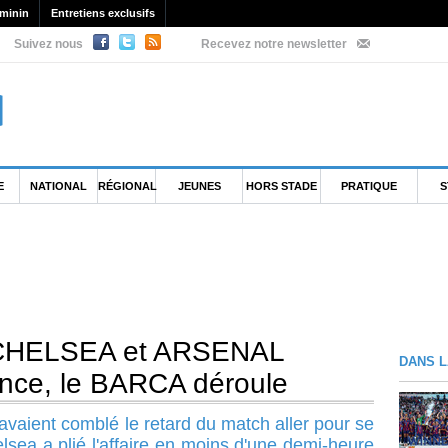
minin
Entretiens exclusifs
Suivez nous
Recevez notre newsletter
E
NATIONAL
RÉGIONAL
JEUNES
HORS STADE
PRATIQUE
S
 CHELSEA et ARSENAL
DANS L
ance, le BARCA déroule
 avaient comblé le retard du match aller pour se
elsea a plié l'affaire en moins d'une demi-heure