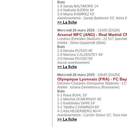
Buts
1-0 Sandy BALTIMORE 14'
2-0 Nathalie BJÖRN 38'
3-0 Mayra RAMIREZ 43'
Avertissements : Sandy Baltimore 55', Keira W
>> La fiche
Mercredi 26 mars 2025
- 21h00 (DAZN)
Arsenal WFC (ANG) - Real Madrid C
Londres (Emirates Stadium) - 22 517 spectat
Arbitre : Silvia Gasperotti (Italie)
Buts
1-0 Alessia RUSSO 46'
2-0 Mariona CALDENTEY 49'
3-0 Alessia RUSSO 59'
Aucun avertissement
>> La fiche
Mercredi 26 mars 2025
- 18h45 (DAZN)
Olympique Lyonnais (FRA) - FC Baye
Décines-Charpieu (Groupama Stadium) - 13 
Arbitre : Iuliana Demetrescu (Roumanie)
Buts
0-1 Klara BÜHL 33'
1-1 Melchie DUMORNAY 46'
2-1 Kadidiatou DIANI 54'
3-1 Tabitha CHAWINGA 60'
4-1 Ada HEGERBERG 90+4'
Avertissements : Carolin Simon 52', Tuva Ha
>> La fiche