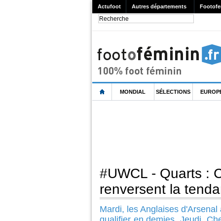
Actufoot
Autres départements
Footofe
MONDIAL
SÉLECTIONS
EUROP
#UWCL - Quarts :
renversent la tend
Mardi, les Anglaises d'Arsenal
qualifier en demies. Jeudi, Ch