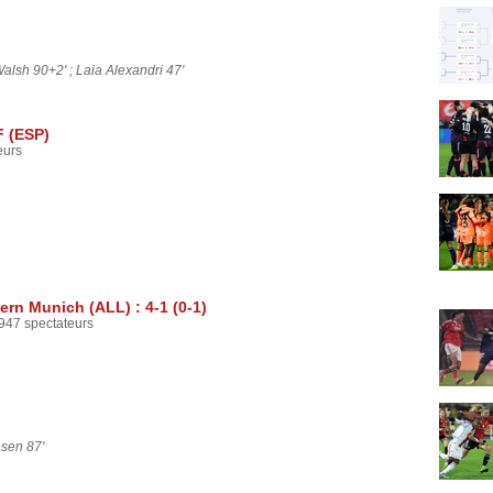
alsh 90+2' ; Laia Alexandri 47'
F (ESP)
eurs
rn Munich (ALL) : 4-1 (0-1)
947 spectateurs
nsen 87'