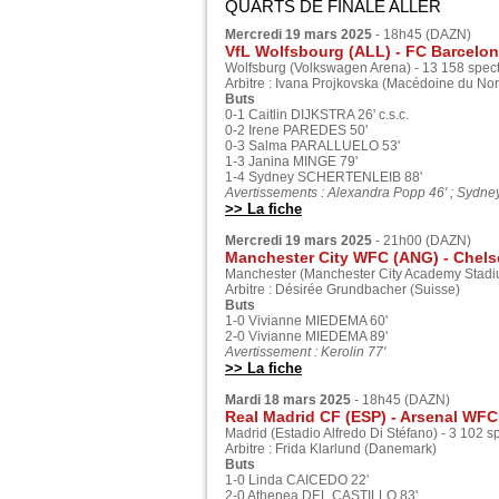
QUARTS DE FINALE ALLER
Mercredi 19 mars 2025
- 18h45 (DAZN)
VfL Wolfsbourg (ALL) - FC Barcelone
Wolfsburg (Volkswagen Arena) - 13 158 spec
Arbitre : Ivana Projkovska (Macédoine du Nor
Buts
0-1 Caitlin DIJKSTRA 26' c.s.c.
0-2 Irene PAREDES 50'
0-3 Salma PARALLUELO 53'
1-3 Janina MINGE 79'
1-4 Sydney SCHERTENLEIB 88'
Avertissements : Alexandra Popp 46' ; Sydney
>> La fiche
Mercredi 19 mars 2025
- 21h00 (DAZN)
Manchester City WFC (ANG) - Chelse
Manchester (Manchester City Academy Stadiu
Arbitre : Désirée Grundbacher (Suisse)
Buts
1-0 Vivianne MIEDEMA 60'
2-0 Vivianne MIEDEMA 89'
Avertissement : Kerolin 77'
>> La fiche
Mardi 18 mars 2025
- 18h45 (DAZN)
Real Madrid CF (ESP) - Arsenal WFC 
Madrid (Estadio Alfredo Di Stéfano) - 3 102 s
Arbitre : Frida Klarlund (Danemark)
Buts
1-0 Linda CAICEDO 22'
2-0 Athenea DEL CASTILLO 83'