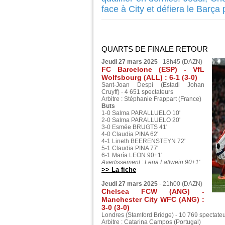
face à City et défiera le Barça 
QUARTS DE FINALE RETOUR
Jeudi 27 mars 2025
- 18h45 (DAZN)
FC Barcelone (ESP) - VfL
Wolfsbourg (ALL) : 6-1 (3-0)
Sant-Joan Despí (Estadi Johan
Cruyff) - 4 651 spectateurs
Arbitre : Stéphanie Frappart (France)
Buts
1-0 Salma PARALLUELO 10'
2-0 Salma PARALLUELO 20'
3-0 Esmée BRUGTS 41'
4-0 Claudia PINA 62'
4-1 Lineth BEERENSTEYN 72'
5-1 Claudia PINA 77'
6-1 María LEON 90+1'
Avertissement : Lena Lattwein 90+1'
>> La fiche
Jeudi 27 mars 2025
- 21h00 (DAZN)
Chelsea FCW (ANG) -
Manchester City WFC (ANG) :
3-0 (3-0)
Londres (Stamford Bridge) - 10 769 spectate
Arbitre : Catarina Campos (Portugal)