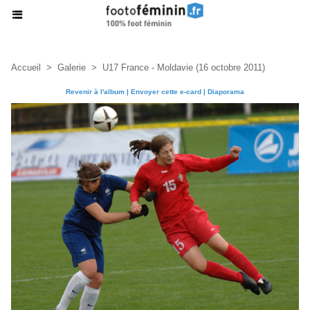
Accueil
>
Galerie
>
U17 France - Moldavie (16 octobre 2011)
Revenir à l'album
|
Envoyer cette e-card
|
Diaporama