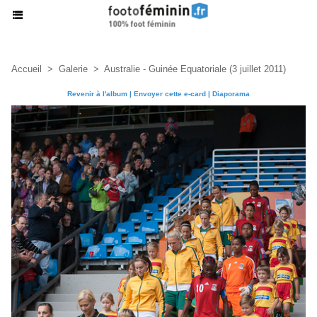
Accueil
>
Galerie
>
Australie - Guinée Equatoriale (3 juillet 2011)
Revenir à l'album
|
Envoyer cette e-card
|
Diaporama