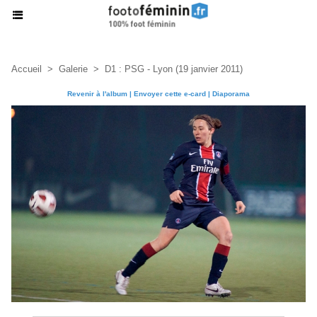
Accueil
>
Galerie
>
D1 : PSG - Lyon (19 janvier 2011)
Revenir à l'album
|
Envoyer cette e-card
|
Diaporama