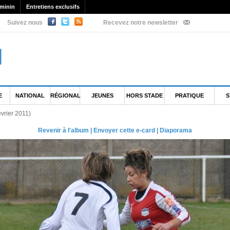
minin
Entretiens exclusifs
Suivez nous
Recevez notre newsletter
E
NATIONAL
RÉGIONAL
JEUNES
HORS STADE
PRATIQUE
S
évrier 2011)
Revenir à l'album
|
Envoyer cette e-card
|
Diaporama