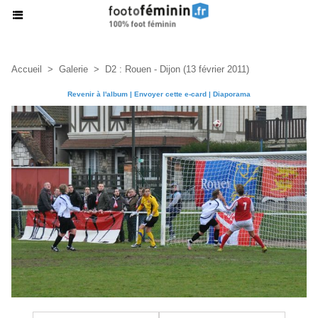
Accueil
>
Galerie
>
D2 : Rouen - Dijon (13 février 2011)
Revenir à l'album
|
Envoyer cette e-card
|
Diaporama