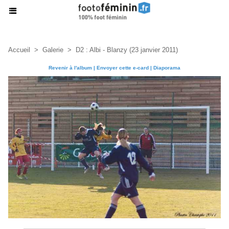
Accueil
>
Galerie
>
D2 : Albi - Blanzy (23 janvier 2011)
Revenir à l'album
|
Envoyer cette e-card
|
Diaporama