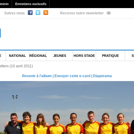
minin
Entretiens exclusifs
Suivez nous
Recevez notre newsletter
E
NATIONAL
RÉGIONAL
JEUNES
HORS STADE
PRATIQUE
S
itiers (10 avril 2011)
Revenir à l'album
|
Envoyer cette e-card
|
Diaporama