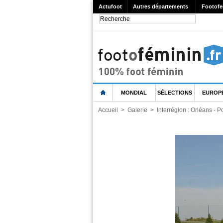
Actufoot
Autres départements
Footofe
MONDIAL
SÉLECTIONS
EUROP
Accueil
>
Galerie
>
Interrégion : Orléans - Po