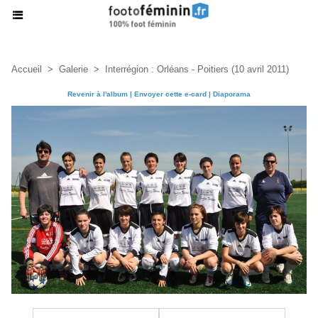
Accueil
>
Galerie
>
Interrégion : Orléans - Poitiers (10 avril 2011)
Revenir à l'album
|
Envoyer cette e-card
|
Diaporama