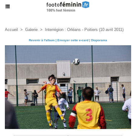
Accueil
>
Galerie
>
Interrégion : Orléans - Poitiers (10 avril 2011)
Revenir à l'album
|
Envoyer cette e-card
|
Diaporama