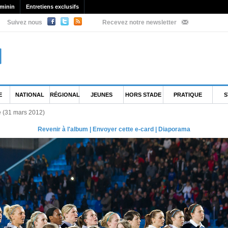
minin
Entretiens exclusifs
Suivez nous
Recevez notre newsletter
E
NATIONAL
RÉGIONAL
JEUNES
HORS STADE
PRATIQUE
S
e (31 mars 2012)
Revenir à l'album
|
Envoyer cette e-card
|
Diaporama