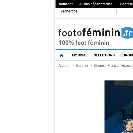
Actufoot
Autres départements
Footofe
MONDIAL
SÉLECTIONS
EUROP
Accueil
>
Galerie
>
Bleues : France - Ecoss