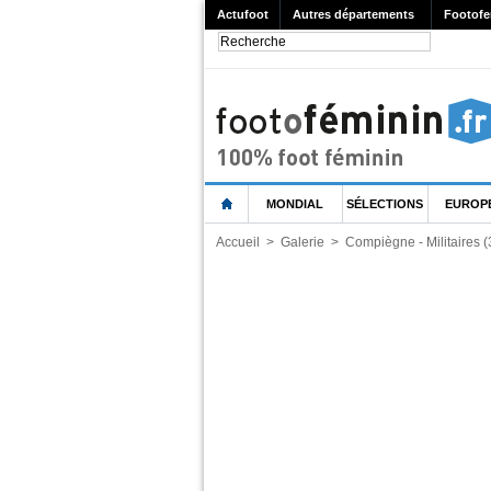
Actufoot
Autres départements
Footofe
MONDIAL
SÉLECTIONS
EUROP
Accueil
>
Galerie
>
Compiègne - Militaires 