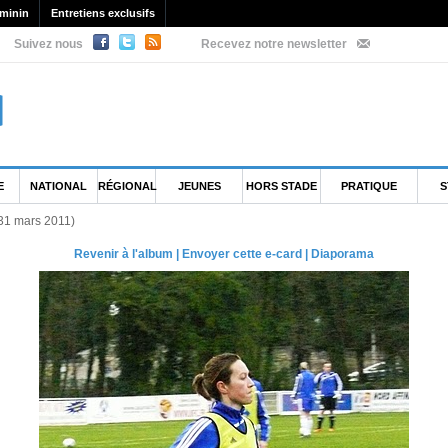
minin
Entretiens exclusifs
Suivez nous
Recevez notre newsletter
E
NATIONAL
RÉGIONAL
JEUNES
HORS STADE
PRATIQUE
S
(31 mars 2011)
Revenir à l'album
|
Envoyer cette e-card
|
Diaporama