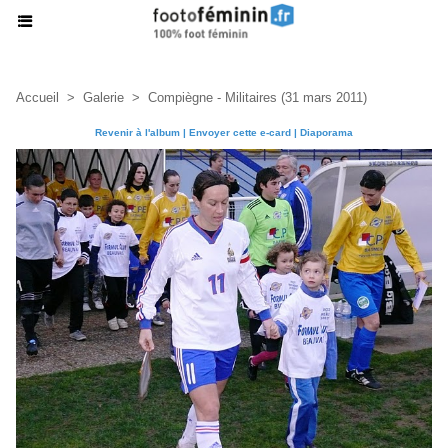
Accueil
>
Galerie
>
Compiègne - Militaires (31 mars 2011)
Revenir à l'album
|
Envoyer cette e-card
|
Diaporama