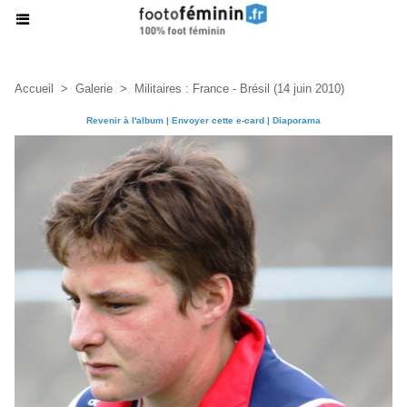
Accueil
>
Galerie
>
Militaires : France - Brésil (14 juin 2010)
Revenir à l'album
|
Envoyer cette e-card
|
Diaporama