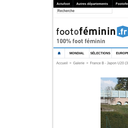
Actufoot
Autres départements
Footofe
MONDIAL
SÉLECTIONS
EUROP
Accueil
>
Galerie
>
France B - Japon U20 (3