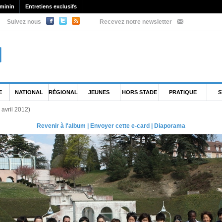
minin
Entretiens exclusifs
Suivez nous
Recevez notre newsletter
E
NATIONAL
RÉGIONAL
JEUNES
HORS STADE
PRATIQUE
S
 avril 2012)
Revenir à l'album
|
Envoyer cette e-card
|
Diaporama