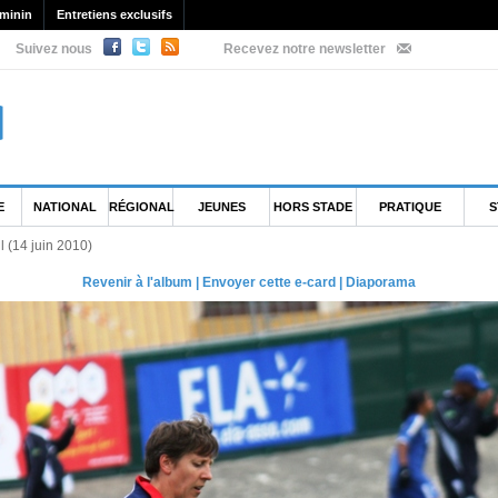
minin
Entretiens exclusifs
Suivez nous
Recevez notre newsletter
E
NATIONAL
RÉGIONAL
JEUNES
HORS STADE
PRATIQUE
S
il (14 juin 2010)
Revenir à l'album
|
Envoyer cette e-card
|
Diaporama