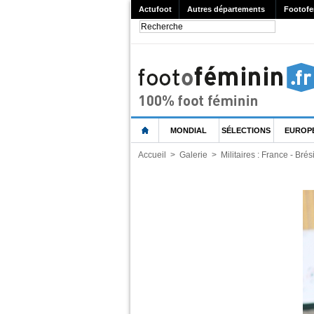
Actufoot
Autres départements
Footofe
MONDIAL
SÉLECTIONS
EUROP
Accueil
>
Galerie
>
Militaires : France - Brés