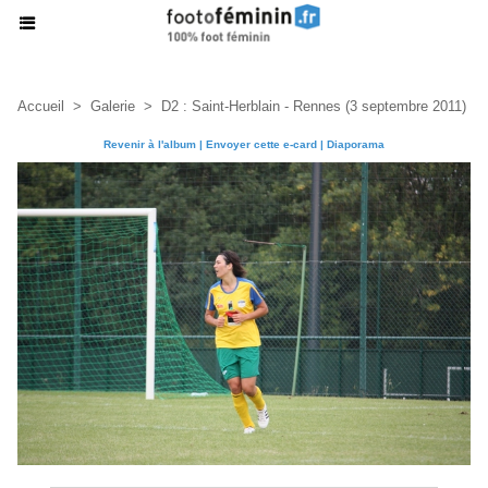
Accueil
>
Galerie
>
D2 : Saint-Herblain - Rennes (3 septembre 2011)
Revenir à l'album
|
Envoyer cette e-card
|
Diaporama