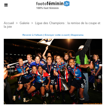
Accueil
>
Galerie
>
Ligue des Champions : la remise de la coupe et
la joie
Revenir à l'album
|
Envoyer cette e-card
|
Diaporama