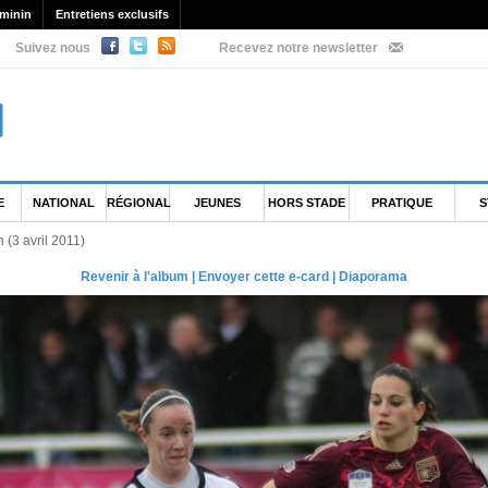
minin
Entretiens exclusifs
Suivez nous
Recevez notre newsletter
E
NATIONAL
RÉGIONAL
JEUNES
HORS STADE
PRATIQUE
S
 (3 avril 2011)
Revenir à l'album
|
Envoyer cette e-card
|
Diaporama