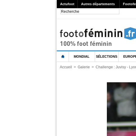
Actufoot
Autres départements
Footofe
MONDIAL
SÉLECTIONS
EUROP
Accueil
>
Galerie
>
Challenge : Juvisy - Lyon