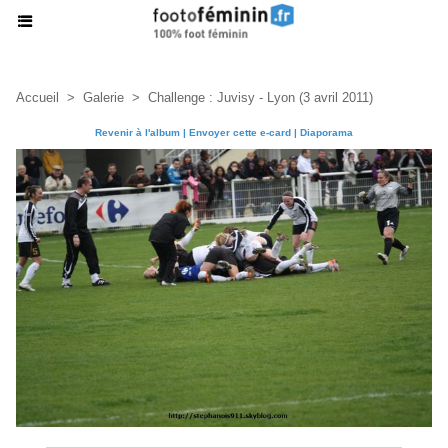
Accueil
>
Galerie
>
Challenge : Juvisy - Lyon (3 avril 2011)
Revenir à l'album
|
Envoyer cette e-card
|
Diaporama