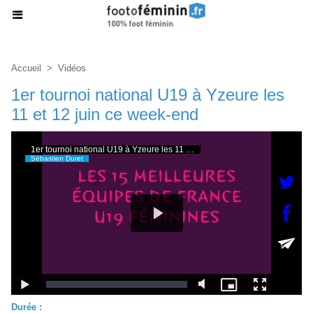
Accueil
>
Vidéos
1er tournoi national U19 à Yzeure les
11 et 12 juin ce week-end
Durée :