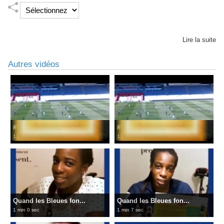
Lire la suite
Autres vidéos
#D2F - Groupe B - J1...
#D2F - Groupe B - J1...
11 sec
11 sec
Quand les Bleues fon...
Quand les Bleues fon...
1 min 0 sec
1 min 7 sec