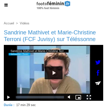
Accueil
>
Vidéos
Sandrine Mathivet et Marie-Christine
Terroni (FCF Juvisy) sur Téléssonne
Durée :
17 min 29 sec