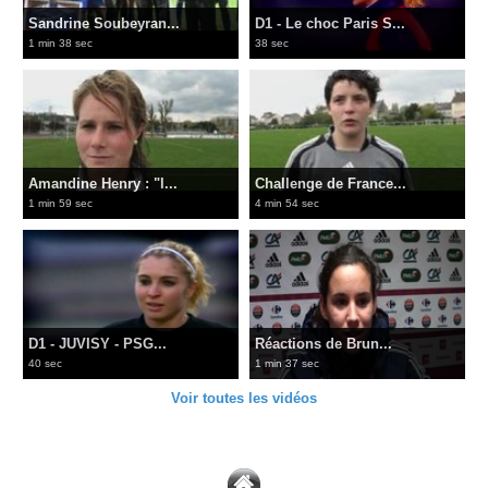
Sandrine Soubeyran...
D1 - Le choc Paris S...
1 min 38 sec
38 sec
Amandine Henry : "l...
Challenge de France...
1 min 59 sec
4 min 54 sec
D1 - JUVISY - PSG...
Réactions de Brun...
40 sec
1 min 37 sec
Voir toutes les vidéos