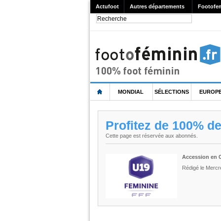
Actufoot
Autres départements
Footofe
MONDIAL
SÉLECTIONS
EUROP
Profitez de 100% d
Cette page est réservée aux abonnés.
Accession en C
Rédigé le Mercre