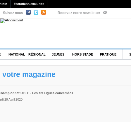
minin
Entretiens exclusifs
Suivez nous
Recevez notre newsletter
E
NATIONAL
RÉGIONAL
JEUNES
HORS STADE
PRATIQUE
e votre magazine
hampionnat U19 F - Les six Ligues concernées
di 29 Avril 2020