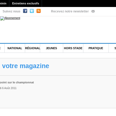
minin
Entretiens exclusifs
Suivez nous
Recevez notre newsletter
E
NATIONAL
RÉGIONAL
JEUNES
HORS STADE
PRATIQUE
e votre magazine
 point sur le championnat
i 6 Août 2011