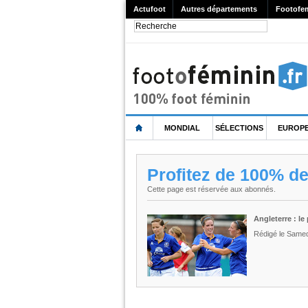
Actufoot
Autres départements
Footofe
MONDIAL
SÉLECTIONS
EUROP
Profitez de 100% d
Cette page est réservée aux abonnés.
Angleterre : le
Rédigé le Samed