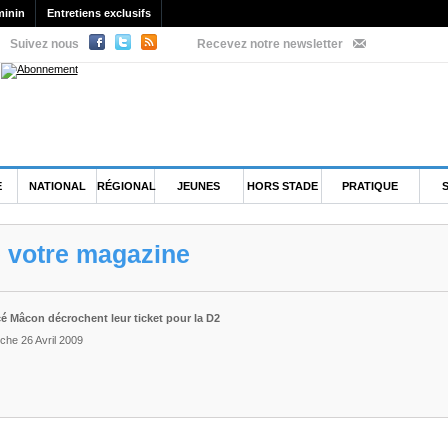
minin
Entretiens exclusifs
Suivez nous
Recevez notre newsletter
E
NATIONAL
RÉGIONAL
JEUNES
HORS STADE
PRATIQUE
e votre magazine
cé Mâcon décrochent leur ticket pour la D2
che 26 Avril 2009