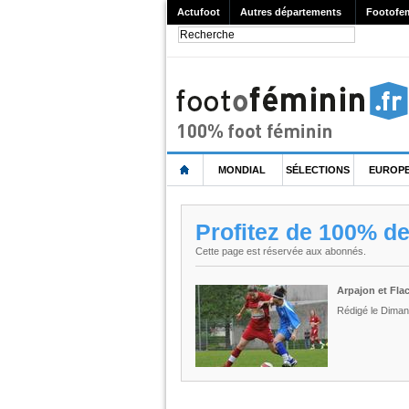
Actufoot
Autres départements
Footofe
MONDIAL
SÉLECTIONS
EUROP
Profitez de 100% d
Cette page est réservée aux abonnés.
Arpajon et Fla
Rédigé le Diman