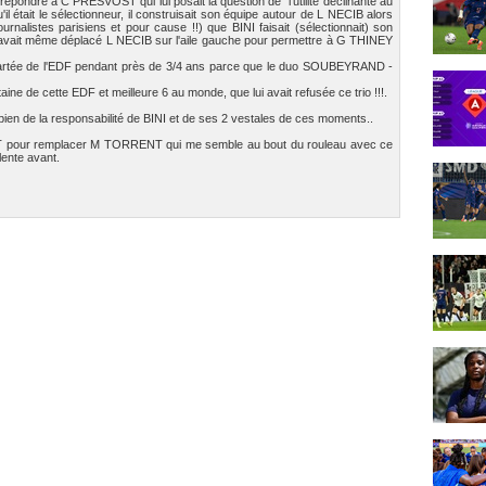
répondre à C PRESVOST qui lui posait la question de "l'utilité"déclinante au
l était le sélectionneur, il construisait son équipe autour de L NECIB alors
journalistes parisiens et pour cause !!) que BINI faisait (sélectionnait) son
vait même déplacé L NECIB sur l'aile gauche pour permettre à G THINEY
écartée de l'EDF pendant près de 3/4 ans parce que le duo SOUBEYRAND -
ne de cette EDF et meilleure 6 au monde, que lui avait refusée ce trio !!!.
 bien de la responsabilité de BINI et de ses 2 vestales de ces moments..
SET pour remplacer M TORRENT qui me semble au bout du rouleau avec ce
lente avant.