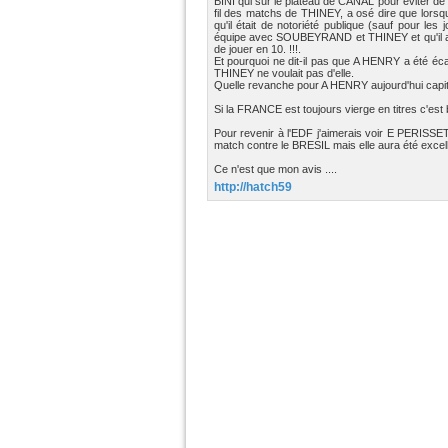
BINI qui sur le plateau de CANAL pour éviter de 
fil des matchs de THINEY, a osé dire que lorsqu'i
qu'il était de notoriété publique (sauf pour les 
équipe avec SOUBEYRAND et THINEY et qu'il a
de jouer en 10. !!!.
Et pourquoi ne dit-il pas que A HENRY a été 
THINEY ne voulait pas d'elle.
Quelle revanche pour A HENRY aujourd'hui capitai
Si la FRANCE est toujours vierge en titres c'est
Pour revenir à l'EDF j'aimerais voir E PERIS
match contre le BRESIL mais elle aura été excel
Ce n'est que mon avis ....
http://hatch59