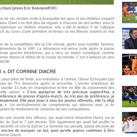
u Diani (photo Eric Baledent/FOF)
 de ses récitals incite à écarquiller les yeux et ses dribbles coupent
atou Diani n’en finit plus de régaler à chacune de ses sorties sous le
raphraser un célèbre chanteur -elle a été le facteur X de l’attaque
match au cours d’une première mi-temps où les Bleues avaient un mal
ive de la compétition dès la 23e minute, après avoir mystifié Tamires,
tervention de la VAR. La délivrance est venue juste après la pause
atérale gauche brésilienne, qui a vécu un match compliqué, comme
enne depuis le début de la coupe du monde. C’est d’ailleurs un peu
droite.
 », DIT CORINNE DIACRE
es yeux plein de fierté, son entraîneur à l’année, Olivier Echouafni (qui
ateau de TF1 dimanche après la rencontre. L’ancien entraîneur de
ue planter 13 buts en championnat et finir en tête du classement des
tte saison.
« C’est quelqu’un de très précieux aujourd’hui, a
férence de presse d’après-match. Je n’ai pas de préférence, je
 simplement. Elle peut jouer à tous les postes offensifs, elle l’a déjà
he »
. Un enchaînement de compliments qui détonne avec la fin
st plaint du rendement de certaines de ses coéquipières.
 en une touche très efficace, qui avait lancé Amandine Henry sur le
e du Sud le 7 juin dernier. Elle également qui avait fait souffrir la
it brillé ce soir-là (but de Le Sommer sur penalty, passe décisive de
e encore de marquer un but, pour qu’elle puisse continuer à être
orinne Diacre.