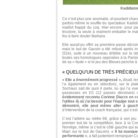
Kadidiato
Ce n’est plus une anomalie, et pourtant chacun
parfois même le souffle du spectateur. Kadidi
maillot frappé du coq. Hier encore- pour pa
tricolore, la seule à vraiment emballer le 
fou à faire douter Barbara.
Elle aurait pu offrir sa première passe décis
mais le but de Gauvin a été refusé après in
(52e), suite à un nouveau dribble sur la l
toutes ses homologues opposées à la Parisi
de sa « faute » si le jeu des Bleues penche à 
« QUELQU’UN DE TRÈS PRÉCIEUX
« Elle a énormément progressé »,
disait, l
l’a également eu en sélection), sur le pl
Sochaux sait de quoi il parle, lui qui l’a v
passeuses en D1 (12 passes décisives) ce
évidemment reconnu Corinne Diacre en con
l’utilise là où j’ai besoin pour l’équipe tout
démontré, elle peut même aller à gauc
d’intervention de la coach française, qui s’e
C’est l’ailière au mètre 68, grâce à son jeu
premier but de la compétition, face à la Coré
Norvège, même si c’est le côté gauche qui ava
Majri sur le but de Gauvin).
« Il lui manqu
performante »
, a fait justement remarquer C