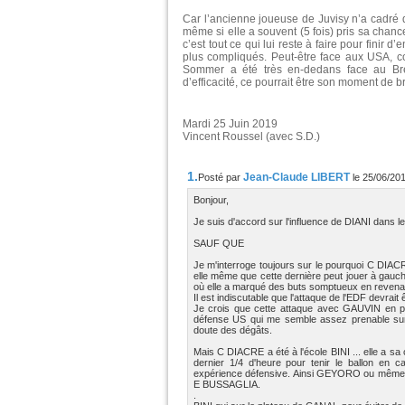
Car l’ancienne joueuse de Juvisy n’a cadré
même si elle a souvent (5 fois) pris sa chance 
c’est tout ce qui lui reste à faire pour finir
plus compliqués. Peut-être face aux USA, c
Sommer a été très en-dedans face au Br
d’efficacité, ce pourrait être son moment de bri
Mardi 25 Juin 2019
Vincent Roussel (avec S.D.)
1.
Jean-Claude LIBERT
Posté par
le 25/06/20
Bonjour,
Je suis d'accord sur l'influence de DIANI dans le
SAUF QUE
Je m'interroge toujours sur le pourquoi C DIAC
elle même que cette dernière peut jouer à gauc
où elle a marqué des buts somptueux en revenant 
Il est indiscutable que l'attaque de l'EDF devr
Je crois que cette attaque avec GAUVIN en po
défense US qui me semble assez prenable sur 
doute des dégâts.
Mais C DIACRE a été à l'école BINI ... elle a s
dernier 1/4 d'heure pour tenir le ballon e
expérience défensive. Ainsi GEYORO ou même 
E BUSSAGLIA.
.