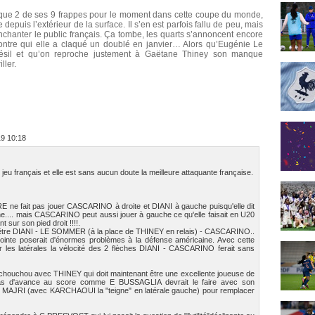
 que 2 de ses 9 frappes pour le moment dans cette coupe du monde,
depuis l’extérieur de la surface. Il s’en est parfois fallu de peu, mais
 d’enchanter le public français. Ça tombe, les quarts s’annoncent encore
ontre qui elle a claqué un doublé en janvier… Alors qu’Eugénie Le
ésil et qu’on reproche justement à Gaëtane Thiney son manque
ller.
19 10:18
 jeu français et elle est sans aucun doute la meilleure attaquante française.
RE ne fait pas jouer CASCARINO à droite et DIANI à gauche puisqu'elle dit
he.... mais CASCARINO peut aussi jouer à gauche ce qu'elle faisait en U20
sur son pied droit !!!!.
ait être DIANI - LE SOMMER (à la place de THINEY en relais) - CASCARINO..
inte poserait d'énormes problèmes à la défense américaine. Avec cette
les latérales la vélocité des 2 flèches DIANI - CASCARINO ferait sans
a chouchou avec THINEY qui doit maintenant être une excellente joueuse de
n cas d'avance au score comme E BUSSAGLIA devrait le faire avec son
MAJRI (avec KARCHAOUI la "teigne" en latérale gauche) pour remplacer