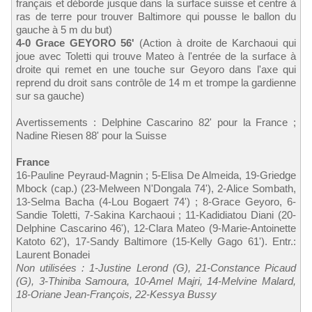
français et déborde jusque dans la surface suisse et centre à
ras de terre pour trouver Baltimore qui pousse le ballon du
gauche à 5 m du but)
4-0 Grace GEYORO 56'
(Action à droite de Karchaoui qui
joue avec Toletti qui trouve Mateo à l'entrée de la surface à
droite qui remet en une touche sur Geyoro dans l'axe qui
reprend du droit sans contrôle de 14 m et trompe la gardienne
sur sa gauche)
Avertissements : Delphine Cascarino 82' pour la France ;
Nadine Riesen 88' pour la Suisse
France
16-Pauline Peyraud-Magnin ; 5-Elisa De Almeida, 19-Griedge
Mbock (cap.) (23-Melween N'Dongala 74'), 2-Alice Sombath,
13-Selma Bacha (4-Lou Bogaert 74') ; 8-Grace Geyoro, 6-
Sandie Toletti, 7-Sakina Karchaoui ; 11-Kadidiatou Diani (20-
Delphine Cascarino 46'), 12-Clara Mateo (9-Marie-Antoinette
Katoto 62'), 17-Sandy Baltimore (15-Kelly Gago 61'). Entr.:
Laurent Bonadei
Non utilisées : 1-Justine Lerond (G), 21-Constance Picaud
(G), 3-Thiniba Samoura, 10-Amel Majri, 14-Melvine Malard,
18-Oriane Jean-François, 22-Kessya Bussy