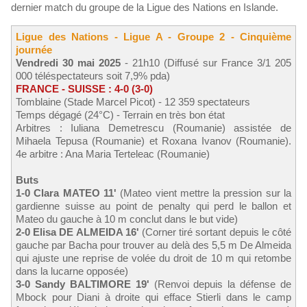
dernier match du groupe de la Ligue des Nations en Islande.
Ligue des Nations - Ligue A - Groupe 2 - Cinquième
journée
Vendredi 30 mai 2025
- 21h10 (Diffusé sur France 3/1 205
000 téléspectateurs soit 7,9% pda)
FRANCE - SUISSE : 4-0 (3-0)
Tomblaine (Stade Marcel Picot) - 12 359 spectateurs
Temps dégagé (24°C) - Terrain en très bon état
Arbitres : Iuliana Demetrescu (Roumanie) assistée de
Mihaela Tepusa (Roumanie) et Roxana Ivanov (Roumanie).
4e arbitre : Ana Maria Terteleac (Roumanie)
Buts
1-0 Clara MATEO 11'
(Mateo vient mettre la pression sur la
gardienne suisse au point de penalty qui perd le ballon et
Mateo du gauche à 10 m conclut dans le but vide)
2-0 Elisa DE ALMEIDA 16'
(Corner tiré sortant depuis le côté
gauche par Bacha pour trouver au delà des 5,5 m De Almeida
qui ajuste une reprise de volée du droit de 10 m qui retombe
dans la lucarne opposée)
3-0 Sandy BALTIMORE 19'
(Renvoi depuis la défense de
Mbock pour Diani à droite qui efface Stierli dans le camp