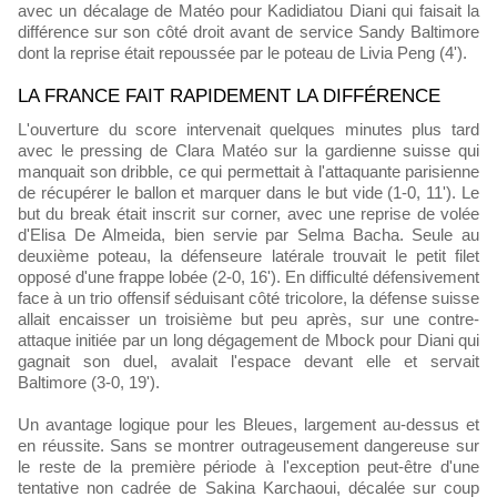
avec un décalage de Matéo pour Kadidiatou Diani qui faisait la
différence sur son côté droit avant de service Sandy Baltimore
dont la reprise était repoussée par le poteau de Livia Peng (4').
LA FRANCE FAIT RAPIDEMENT LA DIFFÉRENCE
L'ouverture du score intervenait quelques minutes plus tard
avec le pressing de Clara Matéo sur la gardienne suisse qui
manquait son dribble, ce qui permettait à l'attaquante parisienne
de récupérer le ballon et marquer dans le but vide (1-0, 11'). Le
but du break était inscrit sur corner, avec une reprise de volée
d'Elisa De Almeida, bien servie par Selma Bacha. Seule au
deuxième poteau, la défenseure latérale trouvait le petit filet
opposé d'une frappe lobée (2-0, 16'). En difficulté défensivement
face à un trio offensif séduisant côté tricolore, la défense suisse
allait encaisser un troisième but peu après, sur une contre-
attaque initiée par un long dégagement de Mbock pour Diani qui
gagnait son duel, avalait l'espace devant elle et servait
Baltimore (3-0, 19').
Un avantage logique pour les Bleues, largement au-dessus et
en réussite. Sans se montrer outrageusement dangereuse sur
le reste de la première période à l'exception peut-être d'une
tentative non cadrée de Sakina Karchaoui, décalée sur coup