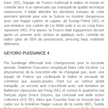
franc (33'), l'équipe de France maîtrisait le ballon et restait en
contrôle face à un adversaire qui manquait de qualité technique
notamment. Il fallait attendre les dernières minutes de cette
première période pour voir la Suisse se montrer dangereuse
avec une frappe cadrée -et captée- de Svenja Fölmli (40'), et
une tentative non cadrée de Lia Wälti suite à un un coup franc
repoussé (45'). A la pause, la France était logiquement devant
après un premier acte sérieux et appliqué, avec contrôle du
ballon (plus de 65% de possession), pressing haut, solidarité
défensive.
GEYORO PUISSANCE 4
Pia Sundhage effectuait trois changements pour la seconde
période, Delphine Cascarino remplaçait Diani côté tricolore. La
physionomie de la rencontre elle ne changeait pas, avec une
équipe de France qui confisquait le ballon et essayait de
combiner aux avants-postes. Parti sur un rythme plutôt
tranquille, ce second acte s'accélérait avec une tentative de
Baltimore repoussée par Peng (55'), et surtout le quatrième but
français signé Grace Geyoro, qui concluait une belle action
collective (4-0, 56'). Alors que Coumba Sow ne trouvait pas le
cadre sur la troisième frappe suisse de la soirée (60'), Sandy