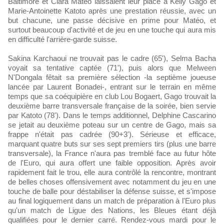
Baltimore et Clara Matéo laissaient leur place à Kelly Gago et
Marie-Antoinette Katoto après une prestation réussie, avec un
but chacune, une passe décisive en prime pour Matéo, et
surtout beaucoup d'activité et de jeu en une touche qui aura mis
en difficulté l'arrière-garde suisse.
Sakina Karchaoui ne trouvait pas le cadre (65'), Selma Bacha
voyait sa tentative captée (71'), puis alors que Melween
N'Dongala fêtait sa première sélection -la septième joueuse
lancée par Laurent Bonadei-, entrant sur le terrain en même
temps que sa coéquipière en club Lou Bogaert, Gago trouvait la
deuxième barre transversale française de la soirée, bien servie
par Katoto (78'). Dans le temps additionnel, Delphine Cascarino
se jetait au deuxième poteau sur un centre de Gago, mais sa
frappe n'était pas cadrée (90+3'). Sérieuse et efficace,
marquant quatre buts sur ses sept premiers tirs (plus une barre
transversale), la France n'aura pas tremblé face au futur hôte
de l'Euro, qui aura offert une faible opposition. Après avoir
rapidement fait le trou, elle aura contrôlé la rencontre, montrant
de belles choses offensivement avec notamment du jeu en une
touche de balle pour déstabiliser la défense suisse, et s'impose
au final logiquement dans un match de préparation à l'Euro plus
qu'un match de Ligue des Nations, les Bleues étant déjà
qualifiées pour le dernier carré. Rendez-vous mardi pour le