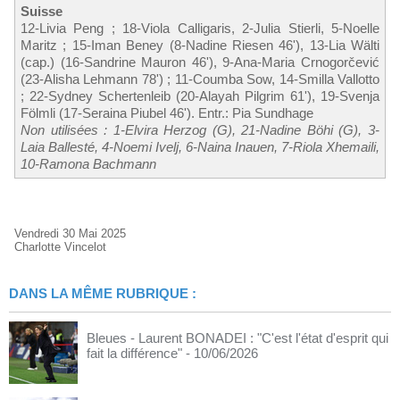
Suisse
12-Livia Peng ; 18-Viola Calligaris, 2-Julia Stierli, 5-Noelle
Maritz ; 15-Iman Beney (8-Nadine Riesen 46'), 13-Lia Wälti
(cap.) (16-Sandrine Mauron 46'), 9-Ana-Maria Crnogorčević
(23-Alisha Lehmann 78') ; 11-Coumba Sow, 14-Smilla Vallotto
; 22-Sydney Schertenleib (20-Alayah Pilgrim 61'), 19-Svenja
Fölmli (17-Seraina Piubel 46'). Entr.: Pia Sundhage
Non utilisées : 1-Elvira Herzog (G), 21-Nadine Böhi (G), 3-
Laia Ballesté, 4-Noemi Ivelj, 6-Naina Inauen, 7-Riola Xhemaili,
10-Ramona Bachmann
Vendredi 30 Mai 2025
Charlotte Vincelot
DANS LA MÊME RUBRIQUE :
Bleues - Laurent BONADEI : "C'est l'état d'esprit qui
fait la différence"
- 10/06/2026