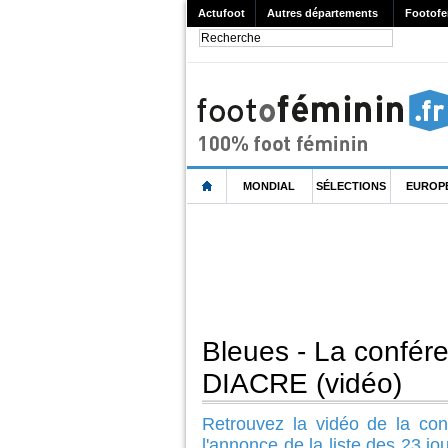
Actufoot
Autres départements
Footofe
MONDIAL
SÉLECTIONS
EUROP
Bleues - La confér
DIACRE (vidéo)
Retrouvez la vidéo de la con
l'annonce de la liste des 23 j