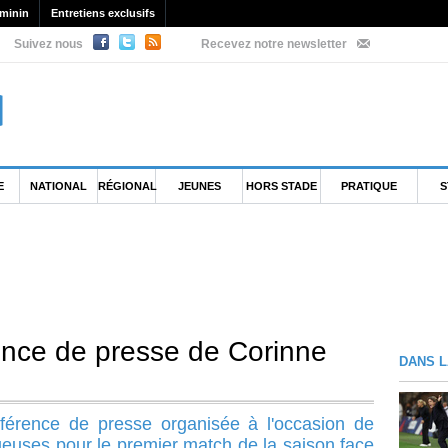
minin
Entretiens exclusifs
Suivez nous
Recevez notre newsletter
E
NATIONAL
RÉGIONAL
JEUNES
HORS STADE
PRATIQUE
S
ence de presse de Corinne
DANS L
férence de presse organisée à l'occasion de
oueuses pour le premier match de la saison face