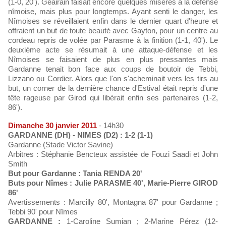
(1-0, 20'). Geairain faisait encore quelques misères à la défense
nîmoise, mais plus pour longtemps. Ayant senti le danger, les
Nîmoises se réveillaient enfin dans le dernier quart d'heure et
offraient un but de toute beauté avec Gayton, pour un centre au
cordeau repris de volée par Parasme à la finition (1-1, 40'). Le
deuxième acte se résumait à une attaque-défense et les
Nîmoises se faisaient de plus en plus pressantes mais
Gardanne tenait bon face aux coups de boutoir de Tebbi,
Lizzano ou Cordier. Alors que l'on s'acheminait vers les tirs au
but, un corner de la dernière chance d'Estival était repris d'une
tête rageuse par Girod qui libérait enfin ses partenaires (1-2,
86').
Dimanche 30 janvier 2011
- 14h30
GARDANNE (DH) - NIMES (D2) : 1-2 (1-1)
Gardanne (Stade Victor Savine)
Arbitres : Stéphanie Bencteux assistée de Fouzi Saadi et John
Smith
But pour Gardanne : Tania RENDA 20'
Buts pour Nîmes : Julie PARASME 40', Marie-Pierre GIROD
86'
Avertissements : Marcilly 80', Montagna 87' pour Gardanne ;
Tebbi 90' pour Nîmes
GARDANNE :
1-Caroline Sumian ; 2-Marine Pérez (12-