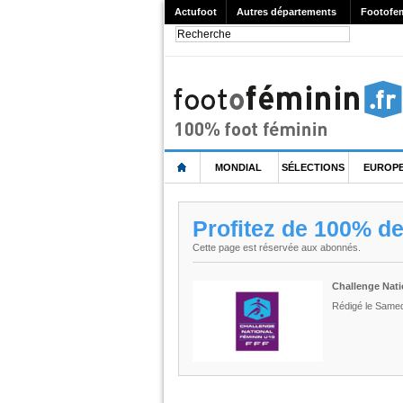
Actufoot
Autres départements
Footofe
MONDIAL
SÉLECTIONS
EUROP
Profitez de 100% d
Cette page est réservée aux abonnés.
Challenge Nati
Rédigé le Same