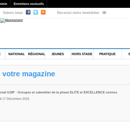
minin
Entretiens exclusifs
Suivez nous
Recevez notre newsletter
E
NATIONAL
RÉGIONAL
JEUNES
HORS STADE
PRATIQUE
e votre magazine
onal U19F - Groupes et calendrier de la phase ELITE et EXCELLENCE connus
di 17 Décembre 2016