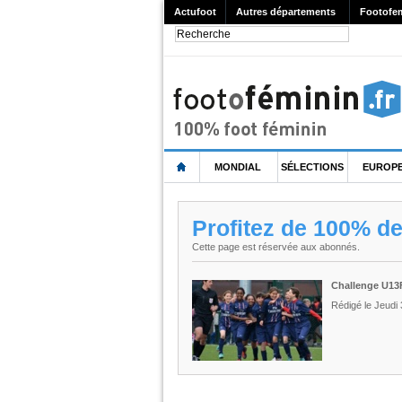
Actufoot
Autres départements
Footofe
MONDIAL
SÉLECTIONS
EUROP
Profitez de 100% d
Cette page est réservée aux abonnés.
Challenge U13F
Rédigé le Jeudi