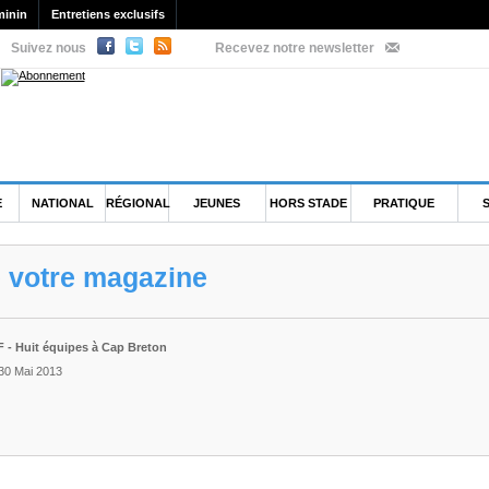
minin
Entretiens exclusifs
Suivez nous
Recevez notre newsletter
E
NATIONAL
RÉGIONAL
JEUNES
HORS STADE
PRATIQUE
e votre magazine
 - Huit équipes à Cap Breton
 30 Mai 2013