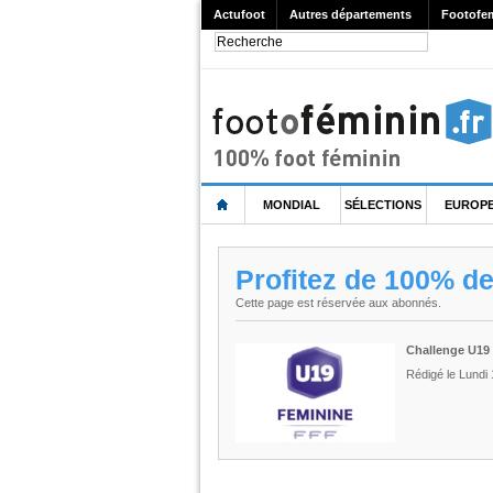
Actufoot
Autres départements
Footofe
MONDIAL
SÉLECTIONS
EUROP
Profitez de 100% d
Cette page est réservée aux abonnés.
Challenge U19 -
Rédigé le Lundi 