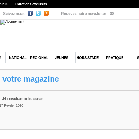
minin
Entretiens exclusifs
Suivez nous
Recevez notre newsletter
E
NATIONAL
RÉGIONAL
JEUNES
HORS STADE
PRATIQUE
e votre magazine
 J4 : résultats et buteuses
17 Février 2020