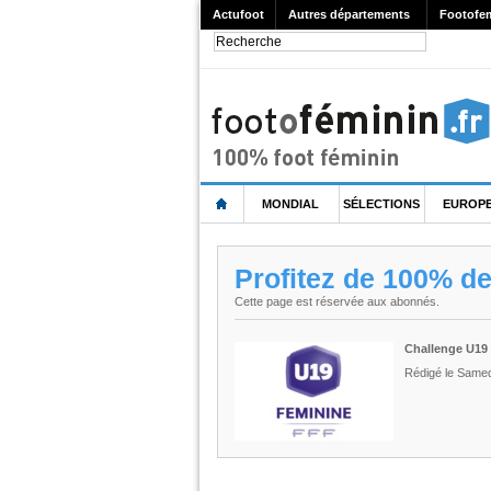
Actufoot
Autres départements
Footofe
MONDIAL
SÉLECTIONS
EUROP
Profitez de 100% d
Cette page est réservée aux abonnés.
Challenge U19 
Rédigé le Samed