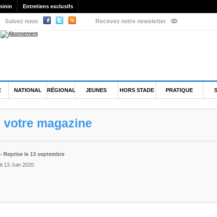
minin
Entretiens exclusifs
Suivez nous
Recevez notre newsletter
E
NATIONAL
RÉGIONAL
JEUNES
HORS STADE
PRATIQUE
e votre magazine
- Reprise le 13 septembre
i 13 Juin 2020