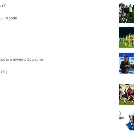
e (2)
) : reporté
tué le 8 février à 16 heures.
e D1)