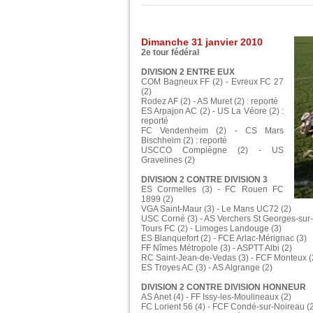
Dimanche 31 janvier 2010
2e tour fédéral
DIVISION 2 ENTRE EUX
COM Bagneux FF (2) - Evreux FC 27
(2)
Rodez AF (2) - AS Muret (2) : reporté
ES Arpajon AC (2) - US La Véore (2) :
reporté
FC Vendenheim (2) - CS Mars
Bischheim (2) : reporté
USCCO Compiègne (2) - US
Gravelines (2)
DIVISION 2 CONTRE DIVISION 3
ES Cormelles (3) - FC Rouen FC
1899 (2)
VGA Saint-Maur (3) - Le Mans UC72 (2)
USC Corné (3) - AS Verchers St Georges-sur
Tours FC (2) - Limoges Landouge (3)
ES Blanquefort (2) - FCE Arlac-Mérignac (3)
FF Nîmes Métropole (3) - ASPTT Albi (2)
RC Saint-Jean-de-Vedas (3) - FCF Monteux (
ES Troyes AC (3) - AS Algrange (2)
DIVISION 2 CONTRE DIVISION HONNEUR
AS Anet (4) - FF Issy-les-Moulineaux (2)
FC Lorient 56 (4) - FCF Condé-sur-Noireau (