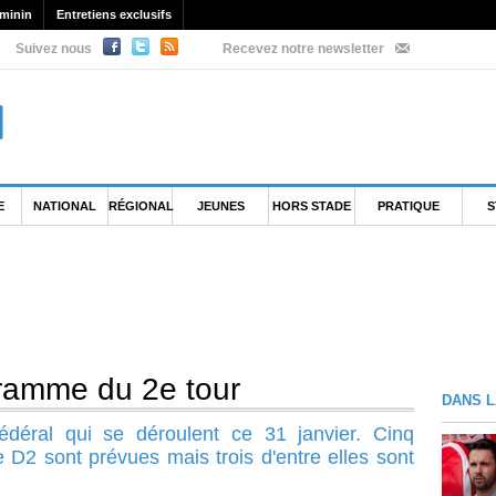
minin
Entretiens exclusifs
Suivez nous
Recevez notre newsletter
E
NATIONAL
RÉGIONAL
JEUNES
HORS STADE
PRATIQUE
S
gramme du 2e tour
DANS L
édéral qui se déroulent ce 31 janvier. Cinq
 D2 sont prévues mais trois d'entre elles sont