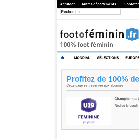
Actufoot
Autres départements
Footofe
MONDIAL
SÉLECTIONS
EUROP
Profitez de 100% d
Cette page est réservée aux abonnés.
Championnat U1
Rédigé le Lundi