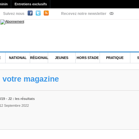
minin
Entretiens exclusifs
Suivez nous
Recevez notre newsletter
E
NATIONAL
RÉGIONAL
JEUNES
HORS STADE
PRATIQUE
e votre magazine
9 - J2 : les résultats
 12 Septembre 2022