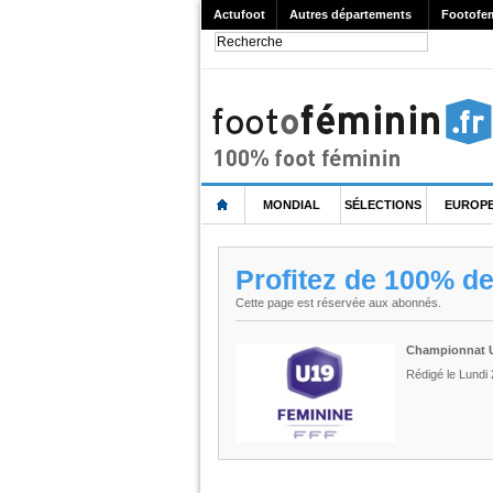
Actufoot
Autres départements
Footofe
MONDIAL
SÉLECTIONS
EUROP
Profitez de 100% d
Cette page est réservée aux abonnés.
Championnat U1
Rédigé le Lundi