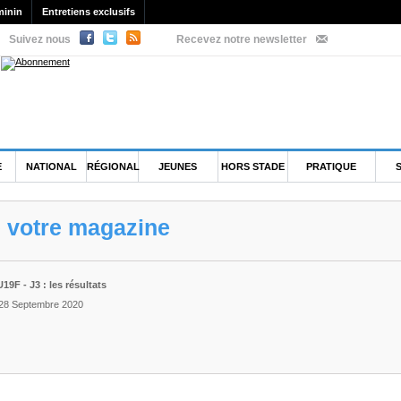
minin
Entretiens exclusifs
Suivez nous
Recevez notre newsletter
E
NATIONAL
RÉGIONAL
JEUNES
HORS STADE
PRATIQUE
e votre magazine
9F - J3 : les résultats
 28 Septembre 2020