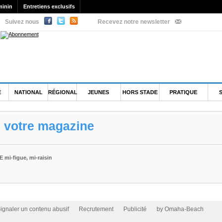
minin
Entretiens exclusifs
Suivez nous
Recevez notre newsletter
E
NATIONAL
RÉGIONAL
JEUNES
HORS STADE
PRATIQUE
e votre magazine
mi-figue, mi-raisin
ignaler un contenu abusif
Recrutement
Publicité
by Omaha-Beach