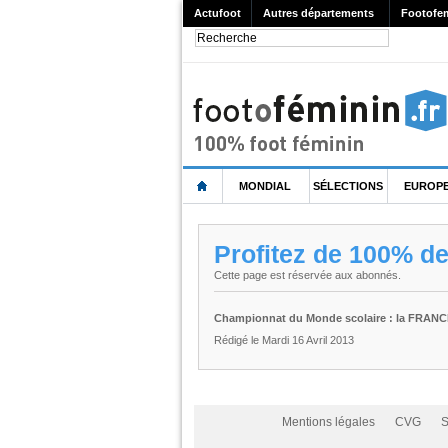
Actufoot
Autres départements
Footofe
MONDIAL
SÉLECTIONS
EUROP
Profitez de 100% d
Cette page est réservée aux abonnés.
Championnat du Monde scolaire : la FRANCE 
Rédigé le Mardi 16 Avril 2013
Mentions légales
CVG
S