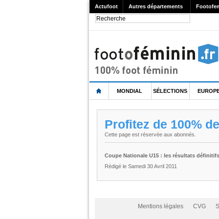
Actufoot
Autres départements
Footofe
MONDIAL
SÉLECTIONS
EUROP
Profitez de 100% d
Cette page est réservée aux abonnés.
Coupe Nationale U15 : les résultats définiti
Rédigé le Samedi 30 Avril 2011
Mentions légales
CVG
S