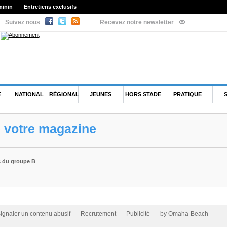
minin
Entretiens exclusifs
Suivez nous
Recevez notre newsletter
E
NATIONAL
RÉGIONAL
JEUNES
HORS STADE
PRATIQUE
e votre magazine
fs du groupe B
ignaler un contenu abusif
Recrutement
Publicité
by Omaha-Beach