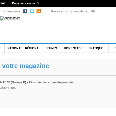
minin
Entretiens exclusifs
Suivez nous
Recevez notre newsletter
E
NATIONAL
RÉGIONAL
JEUNES
HORS STADE
PRATIQUE
e votre magazine
e U15F (Groupe B) - Résultats de la première journée
28 Avril 2015