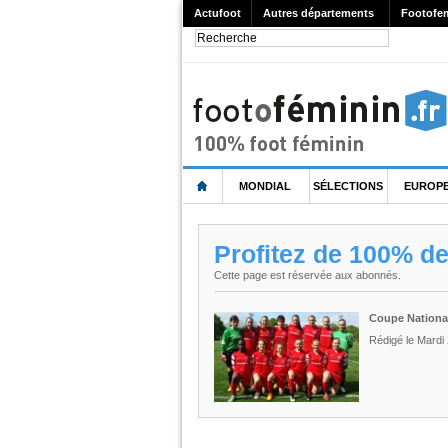
Actufoot
Autres départements
Footofe
MONDIAL
SÉLECTIONS
EUROP
Profitez de 100% d
Cette page est réservée aux abonnés.
Coupe National
Rédigé le Mardi 