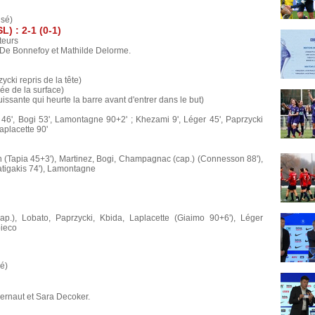
usé)
) : 2-1 (0-1)
teurs
e De Bonnefoy et Mathilde Delorme.
cki repris de la tête)
rée de la surface)
issante qui heurte la barre avant d'entrer dans le but)
46', Bogi 53', Lamontagne 90+2' ; Khezami 9', Léger 45', Paprzycki
Laplacette 90'
ith (Tapia 45+3'), Martinez, Bogi, Champagnac (cap.) (Connesson 88'),
atigakis 74'), Lamontagne
ap.), Lobato, Paprzycki, Kbida, Laplacette (Giaimo 90+6'), Léger
pieco
é)
iernaut et Sara Decoker.