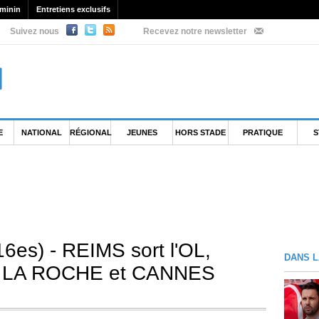
minin
Entretiens exclusifs
Suivez nous
Recevez notre newsletter
E
NATIONAL
RÉGIONAL
JEUNES
HORS STADE
PRATIQUE
S
6es) - REIMS sort l'OL,
DANS L
, LA ROCHE et CANNES