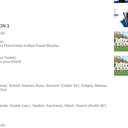
ON 3
usé)
urs
lina Plainchamp et Miya Praud Nkoulou.
our Dudek)
r pour Albert)
nier, Robert, Antunes Alves, Bossard (Crétier 64'), Antigny, Mareau
ichou
meida, Dudek (cap.), Gaetino, Karchaoui, Albert, Geyoro (Hurtré 80'),
usé)