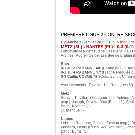
PREMIÈRE LIGUE 2 CONTRE SEC
Dimanche 12 janvier 2025
- 13h15 (non diff
METZ (SL) - NANTES (PL) : 0-3 (0-1)
Longeville-lès-Metz (Stade Dezavelle) - 103 
Arbitres : Audrey Gerbel assistée de Brahim
Buts
0-1 Julie RABANNE 40'
(Centre d'Ould Brah
0-2 Julie RABANNE 47'
(Frappe enroulée du
0-3 Caitlin COSME 78'
(Coup franc d'Uffren 
Avertissements : Thivillon 11' ; Rodrigues 50'
Metz
Genty ; Thivillon (Feddaoui 64'), Antoine,
(cap.), Joseph, Oliveira Bras (Bethi 46'), Bo
Banc : Nottelet (G)
Suspendue : -
Nantes
Lebrun ; Rabanne, Cosme, Cosson (cap.), Rod
Mossard, Fleury (Recio 64'), Robillard (Uche
Banc : Burns (G)