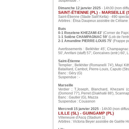
Suspendue : -
Dimanche 12 janvier 2025
- 14h30 (non diff
SAINT-ÉTIENNE (PL) - MARSEILLE (SL
Saint-Étienne (Stade Salif Keïta) - 490 specta
Arbitres : Élisa Daupeux assistée de Célian
Buts
0-1 Roselene KHEZAMI 43'
(Corner de Paprzy
1-1 Solène CHAMPAGNAC 59'
(Lob de l'ent
2-1 Amandine PIERRE-LOUIS 75'
(Frappe pu
Avertissements : Belkhiter 45', Champagnac 
50', Anrifani (staff) 57', Goncalves (entr.) 60', 
Saint-Étienne
Templier ; Belkhiter (Romanelli 74'), Mayi K
Bataillard, Cambot, Pierre-Louis, Caputo (Str
Banc : Géry (G)
Suspendue : -
Marseille
Verdier ; T.Joseph, Blanchard, Khezami (c
(Domond 77'), Perret (Diakhaté 88'), Scanna
Banc : Gautier (G), Mazza
Suspendue : Couasnon
Mercredi 15 janvier 2025
- 14h30 (non diffus
LILLE (SL) - GUINGAMP (PL)
Villeneuve d'Ascq (Stadium 1)
Arbitres : Victoria Beyer assistée de Gaëlle H