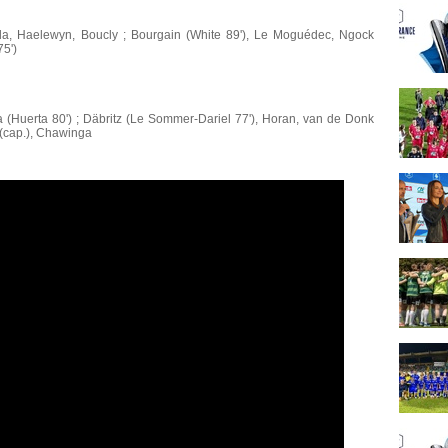
da, Haelewyn, Boucly ; Bourgain (White 89'), Le Moguédec, Ngock
75')
a (Huerta 80') ; Däbritz (Le Sommer-Dariel 77'), Horan, van de Donk
 (cap.), Chawinga