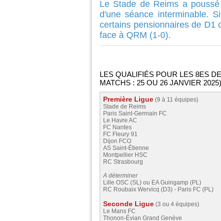
Le Stade de Reims a poussé l
d'une séance interminable. S
certains pensionnaires de D1 
face à QRM (1-0).
LES QUALIFIÉS POUR LES 8ES DE 
MATCHS : 25 OU 26 JANVIER 2025
Première Ligue
(9 à 11 équipes)
Stade de Reims
Paris Saint-Germain FC
Le Havre AC
FC Nantes
FC Fleury 91
Dijon FCO
AS Saint-Étienne
Montpellier HSC
RC Strasbourg
A déterminer
Lille OSC (SL) ou EA Guingamp (PL)
RC Roubaix Wervicq (D3) - Paris FC (PL)
Seconde Ligue
(3 ou 4 équipes)
Le Mans FC
Thonon-Évian Grand Genève