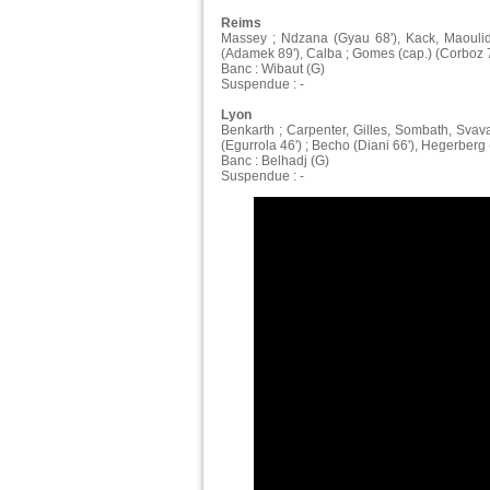
Reims
Massey ; Ndzana (Gyau 68'), Kack, Maouli
(Adamek 89'), Calba ; Gomes (cap.) (Corboz 
Banc : Wibaut (G)
Suspendue : -
Lyon
Benkarth ; Carpenter, Gilles, Sombath, Svav
(Egurrola 46') ; Becho (Diani 66'), Hegerberg
Banc : Belhadj (G)
Suspendue : -