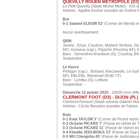
QUEVILLY ROUEN MÉTROPOLE (D3) - 
Le Petit Quevilly (Stade Michel Mutel) - 433 
Arbitres : Agathe Kocher assistée de Solène
But
0-1 Salomé ELISOR 52'
(Corner de Mendy repr
Aucun avertissement
QRM
Janela ; Erius, Caudron, Mallard Ventura, 
68'), Gosseye (cap.), Pigache (Perchey 84'), 
Banc : Geneviève Anastasie (G), Coudray, Br
Suspendue : -
Le Havre
Philippe (cap.) ; Boisard, Kleczewski, Le Gui
68'), Effa Effa, Stievenart (Roth 73')
Banc : Lichtfus (G), Lefèvre
Suspendue : -
Dimanche 12 janvier 2025
- 16h00 (non diff
CLERMONT FOOT (D3) - DIJON (PL) :
Clermont-Ferrand (Stade annexe Gabriel Mon
Arbitres : Cécile Bessière assistée de Fabien
Buts
0-1 Kate TAYLOR 3'
(Corner de Picard repris
0-2 Océane PICARD 7'
(Passe en retrait de 
0-3 Océane PICARD 11'
(Passe de Vairon po
0-4 Klaudia JEDLINSKA 33'
(Passe de Gay p
0-5 WU Chengshu 45'
(Passe de Jedlinska 