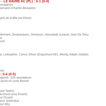
LE HAVRE AC (PL) : 0-1 (0-0)
spectateurs
 Bansard et Karine Beaupère.
is de la tête par Elisor)
Guillemard, Desplanques, Demesse, Haoudadji (Leduey Jean De Dieu
Ba
éant
lly, Ledauphin, Cance, Elisor (Enguehard 68'), Mendy, Adjabi (Gallais
usé)
 0-6 (0-5)
tpied) - 625 spectateurs
 Jacob et Lizzie Basset.
 par Taylor)
Terchoun pour Picard)
ur Picard)
our Jedlinska)
pour Wu)