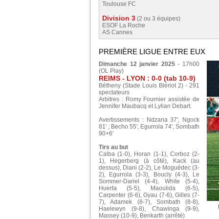
Toulouse FC
Division 3
(2 ou 3 équipes)
ESOF La Roche
AS Cannes
PREMIÈRE LIGUE ENTRE EUX
Dimanche 12 janvier 2025
- 17h00
(OL Play)
REIMS - LYON : 0-0 (tab 10-9)
Bétheny (Stade Louis Blériot 2) - 291
spectateurs
Arbitres : Romy Fournier assistée de
Jennifer Maubacq et Lylian Debart.
Avertissements : Ndzana 37', Ngock
81' ; Becho 55', Egurrola 74', Sombath
90+6'
Tirs au but
Calba (1-0), Horan (1-1), Corboz (2-
1), Hegerberg (à côté), Kack (au
dessus), Diani (2-2), Le Moguédec (3-
2), Egurrola (3-3), Boucly (4-3), Le
Sommer-Dariel (4-4), White (5-4),
Huerta (5-5), Maoulida (6-5),
Carpenter (6-6), Gyau (7-6), Gilles (7-
7), Adamek (8-7), Sombath (8-8),
Haelewyn (9-8), Chawinga (9-9),
Massey (10-9), Benkarth (arrêté)