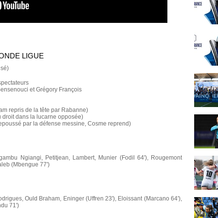
ONDE LIGUE
usé)
spectateurs
 Bensenouci et Grégory François
am repris de la tête par Rabanne)
 droit dans la lucarne opposée)
repoussé par la défense messine, Cosme reprend)
 Ngambu Ngiangi, Petitjean, Lambert, Munier (Fodil 64'), Rougemont
utaleb (Mbengue 77')
rigues, Ould Braham, Eninger (Uffren 23'), Eloissant (Marcano 64'),
ndu 71')