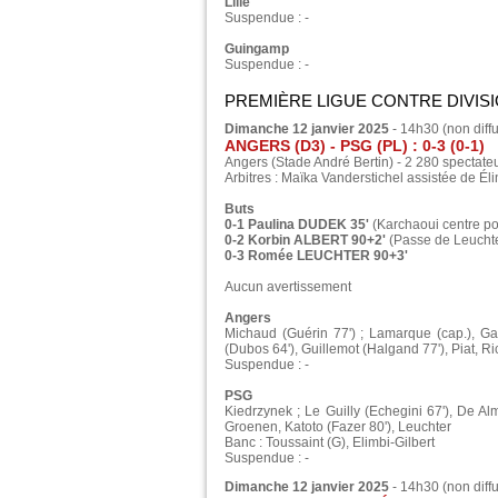
Lille
Suspendue : -
Guingamp
Suspendue : -
PREMIÈRE LIGUE CONTRE DIVISI
Dimanche 12 janvier 2025
- 14h30 (non diff
ANGERS (D3) - PSG (PL) : 0-3 (0-1)
Angers (Stade André Bertin) - 2 280 spectate
Arbitres : Maïka Vanderstichel assistée de É
Buts
0-1 Paulina DUDEK 35'
(Karchaoui centre p
0-2 Korbin ALBERT 90+2'
(Passe de Leuchte
0-3 Romée LEUCHTER 90+3'
Aucun avertissement
Angers
Michaud (Guérin 77') ; Lamarque (cap.), Gar
(Dubos 64'), Guillemot (Halgand 77'), Piat, R
Suspendue : -
PSG
Kiedrzynek ; Le Guilly (Echegini 67'), De Al
Groenen, Katoto (Fazer 80'), Leuchter
Banc : Toussaint (G), Elimbi-Gilbert
Suspendue : -
Dimanche 12 janvier 2025
- 14h30 (non diff