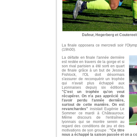
Dafeur, Hegerberg et Coutereels
La finale opposera ce mercredi soir l'Oly
(19h00).
La défaite en finale l'année dernière
est restée en travers de la gorge et si
son rival parisien a été sorti en quart
de finale grâce à un but de Jessica
Fishlock, l'OL doit désormais
s'assurer de reconquérir un trophée
qui n'avait plus échappé aux
Lyonnaises depuis six éditions.
"C'est un trophée qu'on veut
récupérer. On n'a pas apprécié de
l'avoir perdu l'année dernière,
surtout de cette manière. On est
revanchardes"
insistait Eugénie Le
Sommer ce mardi à Châteauroux.
Même discours de l'entraîneur
lyonnais qui se montre serein au
regard des conditions de jeu et des
motivations de son groupe :
"Ce titre
nous a échappé la saison passée et on a cœ