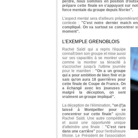
perdre, nous sommes en position d’outsi
prépare cette finale en s’appuyant sur not
force mentale du groupe depuis février".
L'aspect mental sera d'ailleurs prépondérant c
contexte :
"C'est notre dernier match en
compliqué. On va surtout se concentrer sur
moment".
L'EXEMPLE GRENOBLOIS
Rachel Saïdi qui a repris l'équipe
connaît bien son groupe et mise aussi
sur ses capacités à se montrer unis
comme la montrer sa ténacité à
s'accrocher jusqu'à l'ultime journée
pour le maintien :
"On a un groupe
qui a pour ambition de bien finir et je
sais qu’on aura 18 guerrières pour
cette finale de Coupe de France. On
a échangé avec les joueuses et
malgré la déception, on sent
vraiment un groupe impliqué".
La déception de l'élimination,
"on (l')a
laissé à Montpellier pour se
concentrer sur cette finale"
ajoute
Rachel Saïdi. Une autre compétition
et aussi une opportunité unique
d'atteindre une finale :
"C'est rare
dans une carrière"
pour l'entraîneure
lilloise. Le Président de l'association