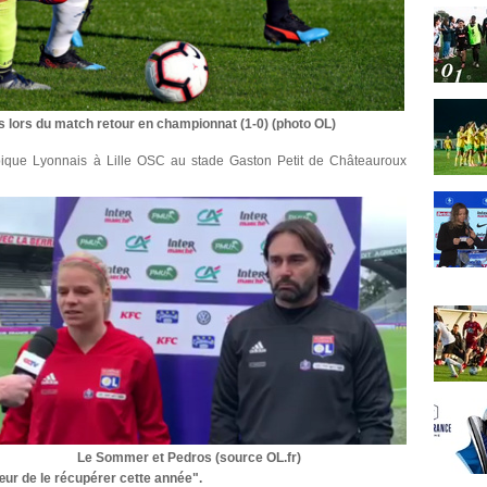
 lors du match retour en championnat (1-0) (photo OL)
mpique Lyonnais à Lille OSC au stade Gaston Petit de Châteauroux
Le Sommer et Pedros (source OL.fr)
ur de le récupérer cette année".