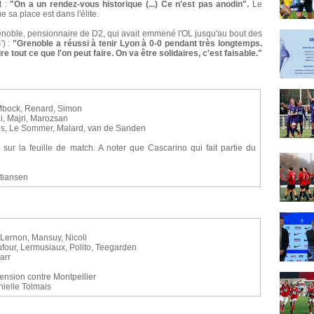
t :
"On a un rendez-vous historique (...) Ce n'est pas anodin".
Le
 sa place est dans l'élite.
noble, pensionnaire de D2, qui avait emmené l'OL jusqu'au bout des
) :
"Grenoble a réussi à tenir Lyon à 0-0 pendant très longtemps.
e tout ce que l'on peut faire. On va être solidaires, c'est faisable."
Mbock, Renard, Simon
, Majri, Marozsan
es, Le Sommer, Malard, van de Sanden
 sur la feuille de match. A noter que Cascarino qui fait partie du
stiansen
 Lernon, Mansuy, Nicoli
our, Lermusiaux, Polito, Teegarden
arr
ension contre Montpellier
nielle Tolmais