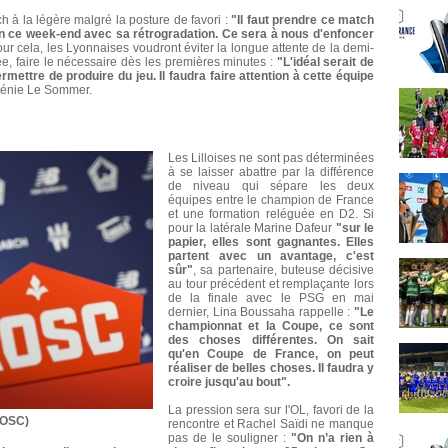
h à la légère malgré la posture de favori :
"Il faut prendre ce match
ion ce week-end avec sa rétrogradation. Ce sera à nous d'enfoncer
ur cela, les Lyonnaises voudront éviter la longue attente de la demi-
gée, faire le nécessaire dès les premières minutes :
"L'idéal serait de
ettre de produire du jeu. Il faudra faire attention à cette équipe
énie Le Sommer.
Les Lilloises ne sont pas déterminées
à se laisser abattre par la différence
de niveau qui sépare les deux
équipes entre le champion de France
et une formation reléguée en D2. Si
pour la latérale Marine Dafeur
"sur le
papier, elles sont gagnantes. Elles
partent avec un avantage, c'est
sûr"
, sa partenaire, buteuse décisive
au tour précédent et remplaçante lors
de la finale avec le PSG en mai
dernier, Lina Boussaha rappelle :
"Le
championnat et la Coupe, ce sont
des choses différentes. On sait
qu'en Coupe de France, on peut
réaliser de belles choses. Il faudra y
croire jusqu'au bout".
La pression sera sur l'OL, favori de la
LOSC)
rencontre et Rachel Saïdi ne manque
pas de le souligner :
"On n’a rien à