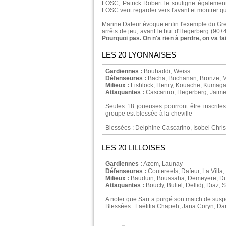
LOSC, Patrick Robert le souligne égalemen
LOSC veut regarder vers l'avant et montrer que
Marine Dafeur évoque enfin l'exemple du Gre
arrêts de jeu, avant le but d'Hegerberg (90+4'
Pourquoi pas. On n'a rien à perdre, on va fair
LES 20 LYONNAISES
Gardiennes :
Bouhaddi, Weiss
Défenseures :
Bacha, Buchanan, Bronze, 
Milieux :
Fishlock, Henry, Kouache, Kumagai
Attaquantes :
Cascarino, Hegerberg, Jaim
Seules 18 joueuses pourront être inscrites
groupe est blessée à la cheville
Blessées : Delphine Cascarino, Isobel Chri
LES 20 LILLOISES
Gardiennes :
Azem, Launay
Défenseures :
Coutereels, Dafeur, La Villa,
Milieux :
Bauduin, Boussaha, Demeyere, Duf
Attaquantes :
Boucly, Bultel, Dellidj, Diaz, S
A noter que Sarr a purgé son match de susp
Blessées : Laëtitia Chapeh, Jana Coryn, Da