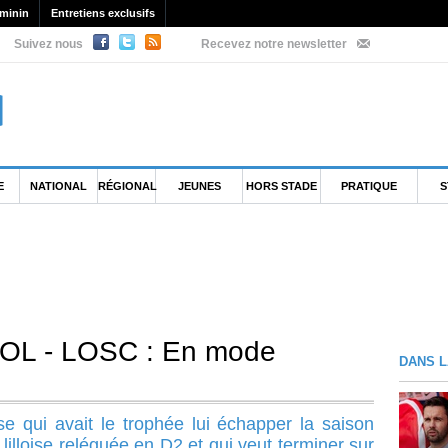
minin
Entretiens exclusifs
Suivez nous
Recevez notre newsletter
E
NATIONAL
RÉGIONAL
JEUNES
HORS STADE
PRATIQUE
S
 OL - LOSC : En mode
DANS L
e qui avait le trophée lui échapper la saison
 lilloise reléguée en D2 et qui veut terminer sur