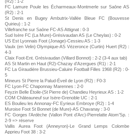
(R2) : 1-2
FC Lamure Poule les Écharmeaux-Montmerle sur Saône AS
(R2) : 2-1
St Denis en Bugey Ambutrix-Vallée Bleue FC (Bouvesse
Quirieu) : 1-2
Villefranche sur Saône FC-AS Attignat : 0-3
Sud Isère FC (La Mure)-Grésivaudan AS (Le Cheylas) : 0-2
US Est Lyonnais Foot (Jonage)-Cessieu AS : 1-3
Vaulx (en Velin) Olympique-AS Vézeronce (Curtin) Huert (R2) :
4-3
Claix Foot-Ent. Grésivaudan (Villard Bonnot) : 2-2 (3-4 aux tab)
AS St Martin en Haut (R2)-Chazay d’Azergues (R1) : 2-1
FC La Giraudière Brussieu-Caluire Football Filles 1968 (R2) : 0-
5
Mineurs St Pierre la Palud-Éveil de Lyon (R2) : F0-3
FC Lyon-FC Chaponnay Marennes : 2-0
Feyzin Belle Étoile-(St Pierre de) Chandieu Heyrieux AS : 1-2
COM Châteauneuf sur Isère-Grenoble UC : 2-1
ES Boulieu les Annonay-FC Eyrieux Embroye (R2) : 1-4
Muroise Foot St Bonnet (de Mure)-AS Chavanay : 3-0
FC Gorges l’Ardèche (Vallon Pont d’Arc)-Pierrelatte Atom’Sp. :
2-9 => réserve
Vallis Aurea Foot (Anneyron)-Le Grand Lemps Colombe
Apprieu Foot 38 : 3-2