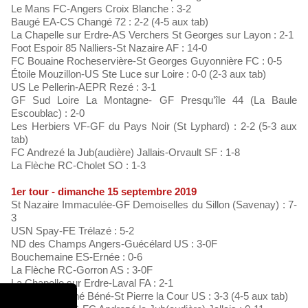
Le Mans FC-Angers Croix Blanche : 3-2
Baugé EA-CS Changé 72 : 2-2 (4-5 aux tab)
La Chapelle sur Erdre-AS Verchers St Georges sur Layon : 2-1
Foot Espoir 85 Nalliers-St Nazaire AF : 14-0
FC Bouaine Rocheservière-St Georges Guyonnière FC : 0-5
Étoile Mouzillon-US Ste Luce sur Loire : 0-0 (2-3 aux tab)
US Le Pellerin-AEPR Rezé : 3-1
GF Sud Loire La Montagne- GF Presqu’île 44 (La Baule
Escoublac) : 2-0
Les Herbiers VF-GF du Pays Noir (St Lyphard) : 2-2 (5-3 aux
tab)
FC Andrezé la Jub(audière) Jallais-Orvault SF : 1-8
La Flèche RC-Cholet SO : 1-3
1er tour - dimanche 15 septembre 2019
St Nazaire Immaculée-GF Demoiselles du Sillon (Savenay) : 7-
3
USN Spay-FE Trélazé : 5-2
ND des Champs Angers-Guécélard US : 3-0F
Bouchemaine ES-Ernée : 0-6
La Flèche RC-Gorron AS : 3-0F
La Chapelle sur Erdre-Laval FA : 2-1
Montreuil Juigné Béné-St Pierre la Cour US : 3-3 (4-5 aux tab)