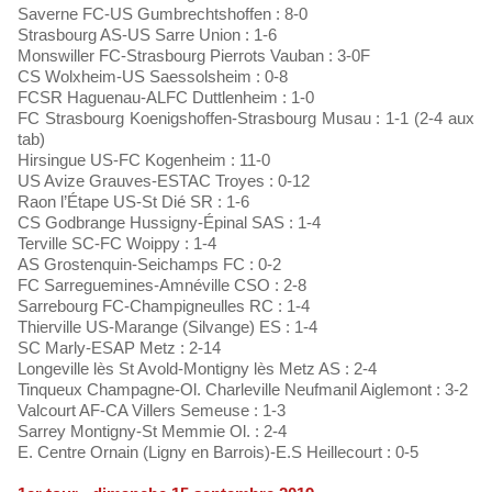
Saverne FC-US Gumbrechtshoffen : 8-0
Strasbourg AS-US Sarre Union : 1-6
Monswiller FC-Strasbourg Pierrots Vauban : 3-0F
CS Wolxheim-US Saessolsheim : 0-8
FCSR Haguenau-ALFC Duttlenheim : 1-0
FC Strasbourg Koenigshoffen-Strasbourg Musau : 1-1 (2-4 aux
tab)
Hirsingue US-FC Kogenheim : 11-0
US Avize Grauves-ESTAC Troyes : 0-12
Raon l’Étape US-St Dié SR : 1-6
CS Godbrange Hussigny-Épinal SAS : 1-4
Terville SC-FC Woippy : 1-4
AS Grostenquin-Seichamps FC : 0-2
FC Sarreguemines-Amnéville CSO : 2-8
Sarrebourg FC-Champigneulles RC : 1-4
Thierville US-Marange (Silvange) ES : 1-4
SC Marly-ESAP Metz : 2-14
Longeville lès St Avold-Montigny lès Metz AS : 2-4
Tinqueux Champagne-Ol. Charleville Neufmanil Aiglemont : 3-2
Valcourt AF-CA Villers Semeuse : 1-3
Sarrey Montigny-St Memmie Ol. : 2-4
E. Centre Ornain (Ligny en Barrois)-E.S Heillecourt : 0-5