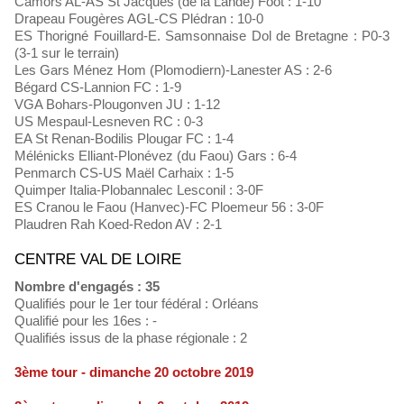
Camors AL-AS St Jacques (de la Lande) Foot : 1-10
Drapeau Fougères AGL-CS Plédran : 10-0
ES Thorigné Fouillard-E. Samsonnaise Dol de Bretagne : P0-3
(3-1 sur le terrain)
Les Gars Ménez Hom (Plomodiern)-Lanester AS : 2-6
Bégard CS-Lannion FC : 1-9
VGA Bohars-Plougonven JU : 1-12
US Mespaul-Lesneven RC : 0-3
EA St Renan-Bodilis Plougar FC : 1-4
Mélénicks Elliant-Plonévez (du Faou) Gars : 6-4
Penmarch CS-US Maël Carhaix : 1-5
Quimper Italia-Plobannalec Lesconil : 3-0F
ES Cranou le Faou (Hanvec)-FC Ploemeur 56 : 3-0F
Plaudren Rah Koed-Redon AV : 2-1
CENTRE VAL DE LOIRE
Nombre d'engagés : 35
Qualifiés pour le 1er tour fédéral : Orléans
Qualifié pour les 16es : -
Qualifiés issus de la phase régionale : 2
3ème tour - dimanche 20 octobre 2019