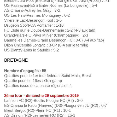
Bresse Jura Foot (Bletterans)-Triangle d’Or Jura (Arbois) : 7-1
US Passavant-ESS Entre Roches (La Longeville) : 5-4
AS Ornans-Autrey lès Gray : 7-2
US Les Fins-Pesmes Montagney : 6-2
Villers le Lac-Besançon Foot : 1-5
Drugeon Sport-CA Pontarlier : 1-10
FC L’Isle sur le Doubs-Dannemarie : 2-2 (4-3 aux tab)
Grandvillars-FC Pays Minier (Champagney) : 2-3
Baume les Dames-Grand Besançon FC : 0-0 (3-4 aux tab)
Dijon Université-Longvic : 3-0P (0-4 sur le terrain)
US Blanzy-Lons le Saunier : 9-2
BRETAGNE
Nombre d'engagés : 55
Qualifiés pour le 1er tour fédéral : Saint-Malo, Brest
Qualifié pour les 16es : Guingamp
Qualifiés issus de la phase régionale : 4
2ème tour - dimanche 29 septembre 2019
Lannion FC (R2)-Bodilis Plougar FC (R2) : 3-0
ES Cranou le Faou (Hanvec) (D3)-Plougonven JU (R2) : 0-7
Brest Bergot (R2)-Plérin FC (R1) : 10-1
AS Dirinon (R2)-Lesneven RC (R2) : 15-1