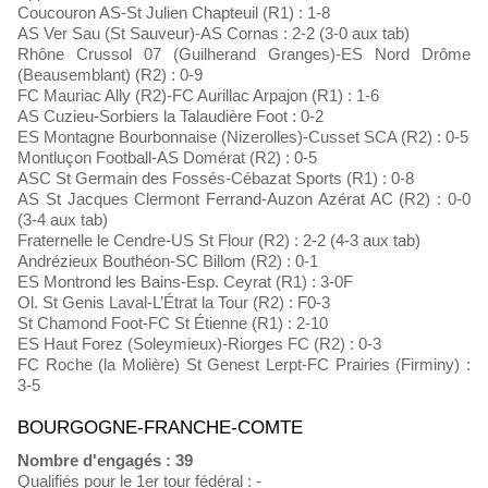
Coucouron AS-St Julien Chapteuil (R1) : 1-8
AS Ver Sau (St Sauveur)-AS Cornas : 2-2 (3-0 aux tab)
Rhône Crussol 07 (Guilherand Granges)-ES Nord Drôme
(Beausemblant) (R2) : 0-9
FC Mauriac Ally (R2)-FC Aurillac Arpajon (R1) : 1-6
AS Cuzieu-Sorbiers la Talaudière Foot : 0-2
ES Montagne Bourbonnaise (Nizerolles)-Cusset SCA (R2) : 0-5
Montluçon Football-AS Domérat (R2) : 0-5
ASC St Germain des Fossés-Cébazat Sports (R1) : 0-8
AS St Jacques Clermont Ferrand-Auzon Azérat AC (R2) : 0-0
(3-4 aux tab)
Fraternelle le Cendre-US St Flour (R2) : 2-2 (4-3 aux tab)
Andrézieux Bouthéon-SC Billom (R2) : 0-1
ES Montrond les Bains-Esp. Ceyrat (R1) : 3-0F
Ol. St Genis Laval-L’Étrat la Tour (R2) : F0-3
St Chamond Foot-FC St Étienne (R1) : 2-10
ES Haut Forez (Soleymieux)-Riorges FC (R2) : 0-3
FC Roche (la Molière) St Genest Lerpt-FC Prairies (Firminy) :
3-5
BOURGOGNE-FRANCHE-COMTE
Nombre d'engagés : 39
Qualifiés pour le 1er tour fédéral : -