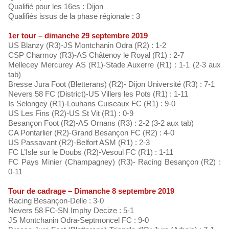
Qualifié pour les 16es : Dijon
Qualifiés issus de la phase régionale : 3
1er tour – dimanche 29 septembre 2019
US Blanzy (R3)-JS Montchanin Odra (R2) : 1-2
CSP Charmoy (R3)-AS Châtenoy le Royal (R1) : 2-7
Mellecey Mercurey AS (R1)-Stade Auxerre (R1) : 1-1 (2-3 aux
tab)
Bresse Jura Foot (Bletterans) (R2)- Dijon Université (R3) : 7-1
Nevers 58 FC (District)-US Villers les Pots (R1) : 1-11
Is Selongey (R1)-Louhans Cuiseaux FC (R1) : 9-0
US Les Fins (R2)-US St Vit (R1) : 0-9
Besançon Foot (R2)-AS Ornans (R3) : 2-2 (3-2 aux tab)
CA Pontarlier (R2)-Grand Besançon FC (R2) : 4-0
US Passavant (R2)-Belfort ASM (R1) : 2-3
FC L’Isle sur le Doubs (R2)-Vesoul FC (R1) : 1-11
FC Pays Minier (Champagney) (R3)- Racing Besançon (R2) :
0-11
Tour de cadrage – Dimanche 8 septembre 2019
Racing Besançon-Delle : 3-0
Nevers 58 FC-SN Imphy Decize : 5-1
JS Montchanin Odra-Septmoncel FC : 9-0