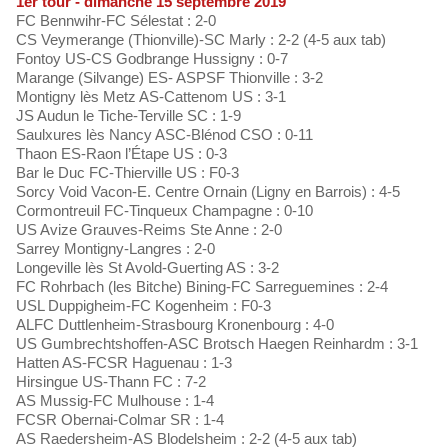
1er tour - dimanche 15 septembre 2019
FC Bennwihr-FC Sélestat : 2-0
CS Veymerange (Thionville)-SC Marly : 2-2 (4-5 aux tab)
Fontoy US-CS Godbrange Hussigny : 0-7
Marange (Silvange) ES- ASPSF Thionville : 3-2
Montigny lès Metz AS-Cattenom US : 3-1
JS Audun le Tiche-Terville SC : 1-9
Saulxures lès Nancy ASC-Blénod CSO : 0-11
Thaon ES-Raon l’Étape US : 0-3
Bar le Duc FC-Thierville US : F0-3
Sorcy Void Vacon-E. Centre Ornain (Ligny en Barrois) : 4-5
Cormontreuil FC-Tinqueux Champagne : 0-10
US Avize Grauves-Reims Ste Anne : 2-0
Sarrey Montigny-Langres : 2-0
Longeville lès St Avold-Guerting AS : 3-2
FC Rohrbach (les Bitche) Bining-FC Sarreguemines : 2-4
USL Duppigheim-FC Kogenheim : F0-3
ALFC Duttlenheim-Strasbourg Kronenbourg : 4-0
US Gumbrechtshoffen-ASC Brotsch Haegen Reinhardm : 3-1
Hatten AS-FCSR Haguenau : 1-3
Hirsingue US-Thann FC : 7-2
AS Mussig-FC Mulhouse : 1-4
FCSR Obernai-Colmar SR : 1-4
AS Raedersheim-AS Blodelsheim : 2-2 (4-5 aux tab)