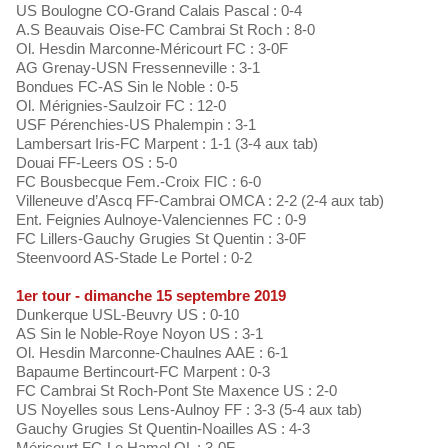
US Boulogne CO-Grand Calais Pascal : 0-4
A.S Beauvais Oise-FC Cambrai St Roch : 8-0
Ol. Hesdin Marconne-Méricourt FC : 3-0F
AG Grenay-USN Fressenneville : 3-1
Bondues FC-AS Sin le Noble : 0-5
Ol. Mérignies-Saulzoir FC : 12-0
USF Pérenchies-US Phalempin : 3-1
Lambersart Iris-FC Marpent : 1-1 (3-4 aux tab)
Douai FF-Leers OS : 5-0
FC Bousbecque Fem.-Croix FIC : 6-0
Villeneuve d’Ascq FF-Cambrai OMCA : 2-2 (2-4 aux tab)
Ent. Feignies Aulnoye-Valenciennes FC : 0-9
FC Lillers-Gauchy Grugies St Quentin : 3-0F
Steenvoord AS-Stade Le Portel : 0-2
1er tour - dimanche 15 septembre 2019
Dunkerque USL-Beuvry US : 0-10
AS Sin le Noble-Roye Noyon US : 3-1
Ol. Hesdin Marconne-Chaulnes AAE : 6-1
Bapaume Bertincourt-FC Marpent : 0-3
FC Cambrai St Roch-Pont Ste Maxence US : 2-0
US Noyelles sous Lens-Aulnoy FF : 3-3 (5-4 aux tab)
Gauchy Grugies St Quentin-Noailles AS : 4-3
Méricourt FC-Le Hamel OL : 3-0F