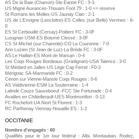
AS De la Baie (Charron)-Ste Eanne FC : 9-3
US Migné Auxances-Thouars Foot 79 : 1-0 => réserve
St Romans les Melles-US Jaunay Clan : 2-1
US de L’Envigne (Lencloitre)-ES Celles (sur Belle) Verrines : 6-
0
ES St Cerbouillé (Cersay)-Poitiers FC : 3-0F
Lusignan USM-ES Boismé Clessé : 3-0F
CS St-Michel (sur Charente)-CO La Couronne : 7-0
Arin Luzien (St Jean de Luz)-La Brède FC : 3-0F
AS Le Haillan-ES Mont de Marsan : 0-4
Les Coqs Rouges Bordeaux (Gradignan)-USA Talence : 3-0
St Médard en Jalles-US Lège Cap Ferret : F0-3
Mérignac SA-Marmande FC : 0-2
Cenon sur Vienne-Mansle Coqs Rouges : 0-6
AS Valdivienne-ESM La Souterraine : 1-4
Lalinde Couze Sauveboeuf -FCC Ste Fortunade : 0-4
Availles en Châtellerault-UES Montmorillon : 0-13
FC Rochefort-UA Niort St Florent : 1-3
RC Parthenay Viennay-Nouaille ES : 1-2
OCCITANIE
Nombre d'engagés : 60
Qualifiés pour le 1er tour fédéral : Albi, Montauban, Rodez,