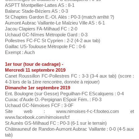
ASPTT Montpellier-Lattes AS : 8-1
Balaruc Stade-Béziers AS : 0-3
St Chaptes Gardon E.-Ol. Alès : P0-3 (match arrêté ?)
Aumont Aubrac Vaillante-Le Malzieu Ville AS : 6-1
Jacou Clapiers FA-Milhaud FC : 2-0
Uchaud GC-Nîmes Métropole Gard : 0-3
Pollestres FC-FC St Cyprien : 2-2 (4-2 aux tab)
Gaillac US-Toulouse Métropole FC : 0-6
Exempt : Auch
1er tour (tour de cadrage) -
Mercredi 11 septembre 2019
Canet Roussillon FC-Pollestres FC : 3-3 (3-4 aux tab) (score :
4-3 lors de la 1ère rencontre, donnée à rejouer)
Dimanche 1er septembre 2019
Ent. Boulogne (sur Gesse) Peguilhan-FC EScalquens : 0-4
Cuxac d’Aude O.-Perpignan ESpoir Fém. : F0-3
Uchaud GC-Nimoises FCF : 3-0F
Site web : www.nimoises-f-c-f.footeo.com et
www.facebook.com/nimoisesfcf
St Aunès GS-Milhaud FC : P0-3 (6-1 sur le terrain)
Châteauneuf de Randon-Aumont Aubrac Vaillante : 0-0 (4-5 aux
tab)