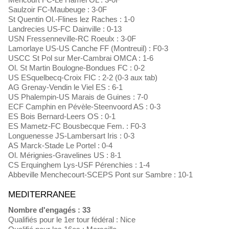
Saulzoir FC-Maubeuge : 3-0F
St Quentin Ol.-Flines lez Raches : 1-0
Landrecies US-FC Dainville : 0-13
USN Fressenneville-RC Roeulx : 3-0F
Lamorlaye US-US Canche FF (Montreuil) : F0-3
USCC St Pol sur Mer-Cambrai OMCA : 1-6
Ol. St Martin Boulogne-Bondues FC : 0-2
US ESquelbecq-Croix FIC : 2-2 (0-3 aux tab)
AG Grenay-Vendin le Viel ES : 6-1
US Phalempin-US Marais de Guines : 7-0
ECF Camphin en Pévèle-Steenvoord AS : 0-3
ES Bois Bernard-Leers OS : 0-1
ES Mametz-FC Bousbecque Fem. : F0-3
Longuenesse JS-Lambersart Iris : 0-3
AS Marck-Stade Le Portel : 0-4
Ol. Mérignies-Gravelines US : 8-1
CS Erquinghem Lys-USF Pérenchies : 1-4
Abbeville Menchecourt-SCEPS Pont sur Sambre : 10-1
MEDITERRANEE
Nombre d'engagés : 33
Qualifiés pour le 1er tour fédéral : Nice