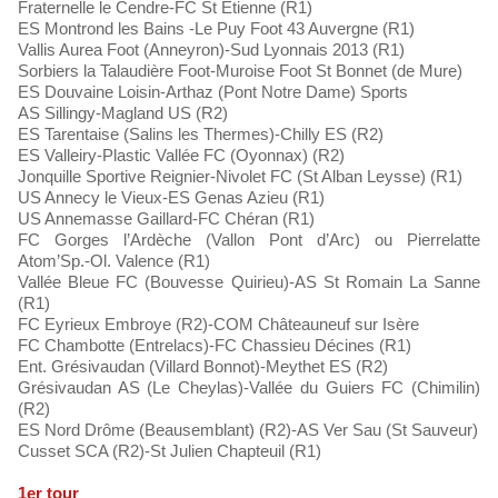
Fraternelle le Cendre-FC St Étienne (R1)
ES Montrond les Bains -Le Puy Foot 43 Auvergne (R1)
Vallis Aurea Foot (Anneyron)-Sud Lyonnais 2013 (R1)
Sorbiers la Talaudière Foot-Muroise Foot St Bonnet (de Mure)
ES Douvaine Loisin-Arthaz (Pont Notre Dame) Sports
AS Sillingy-Magland US (R2)
ES Tarentaise (Salins les Thermes)-Chilly ES (R2)
ES Valleiry-Plastic Vallée FC (Oyonnax) (R2)
Jonquille Sportive Reignier-Nivolet FC (St Alban Leysse) (R1)
US Annecy le Vieux-ES Genas Azieu (R1)
US Annemasse Gaillard-FC Chéran (R1)
FC Gorges l’Ardèche (Vallon Pont d’Arc) ou Pierrelatte
Atom’Sp.-Ol. Valence (R1)
Vallée Bleue FC (Bouvesse Quirieu)-AS St Romain La Sanne
(R1)
FC Eyrieux Embroye (R2)-COM Châteauneuf sur Isère
FC Chambotte (Entrelacs)-FC Chassieu Décines (R1)
Ent. Grésivaudan (Villard Bonnot)-Meythet ES (R2)
Grésivaudan AS (Le Cheylas)-Vallée du Guiers FC (Chimilin)
(R2)
ES Nord Drôme (Beausemblant) (R2)-AS Ver Sau (St Sauveur)
Cusset SCA (R2)-St Julien Chapteuil (R1)
1er tour