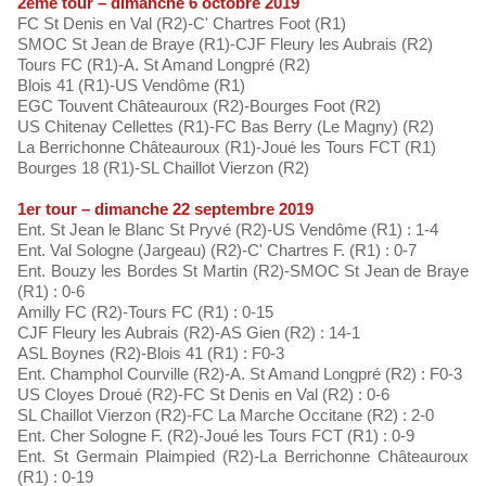
2ème tour – dimanche 6 octobre 2019
FC St Denis en Val (R2)-C' Chartres Foot (R1)
SMOC St Jean de Braye (R1)-CJF Fleury les Aubrais (R2)
Tours FC (R1)-A. St Amand Longpré (R2)
Blois 41 (R1)-US Vendôme (R1)
EGC Touvent Châteauroux (R2)-Bourges Foot (R2)
US Chitenay Cellettes (R1)-FC Bas Berry (Le Magny) (R2)
La Berrichonne Châteauroux (R1)-Joué les Tours FCT (R1)
Bourges 18 (R1)-SL Chaillot Vierzon (R2)
1er tour – dimanche 22 septembre 2019
Ent. St Jean le Blanc St Pryvé (R2)-US Vendôme (R1) : 1-4
Ent. Val Sologne (Jargeau) (R2)-C' Chartres F. (R1) : 0-7
Ent. Bouzy les Bordes St Martin (R2)-SMOC St Jean de Braye
(R1) : 0-6
Amilly FC (R2)-Tours FC (R1) : 0-15
CJF Fleury les Aubrais (R2)-AS Gien (R2) : 14-1
ASL Boynes (R2)-Blois 41 (R1) : F0-3
Ent. Champhol Courville (R2)-A. St Amand Longpré (R2) : F0-3
US Cloyes Droué (R2)-FC St Denis en Val (R2) : 0-6
SL Chaillot Vierzon (R2)-FC La Marche Occitane (R2) : 2-0
Ent. Cher Sologne F. (R2)-Joué les Tours FCT (R1) : 0-9
Ent. St Germain Plaimpied (R2)-La Berrichonne Châteauroux
(R1) : 0-19