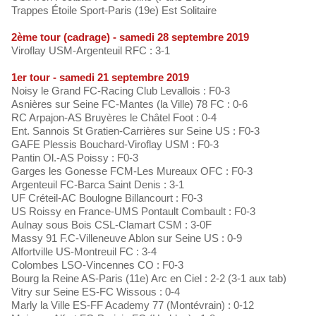
Trappes Étoile Sport-Paris (19e) Est Solitaire
2ème tour (cadrage) - samedi 28 septembre 2019
Viroflay USM-Argenteuil RFC : 3-1
1er tour - samedi 21 septembre 2019
Noisy le Grand FC-Racing Club Levallois : F0-3
Asnières sur Seine FC-Mantes (la Ville) 78 FC : 0-6
RC Arpajon-AS Bruyères le Châtel Foot : 0-4
Ent. Sannois St Gratien-Carrières sur Seine US : F0-3
GAFE Plessis Bouchard-Viroflay USM : F0-3
Pantin Ol.-AS Poissy : F0-3
Garges les Gonesse FCM-Les Mureaux OFC : F0-3
Argenteuil FC-Barca Saint Denis : 3-1
UF Créteil-AC Boulogne Billancourt : F0-3
US Roissy en France-UMS Pontault Combault : F0-3
Aulnay sous Bois CSL-Clamart CSM : 3-0F
Massy 91 F.C-Villeneuve Ablon sur Seine US : 0-9
Alfortville US-Montreuil FC : 3-4
Colombes LSO-Vincennes CO : F0-3
Bourg la Reine AS-Paris (11e) Arc en Ciel : 2-2 (3-1 aux tab)
Vitry sur Seine ES-FC Wissous : 0-4
Marly la Ville ES-FF Academy 77 (Montévrain) : 0-12