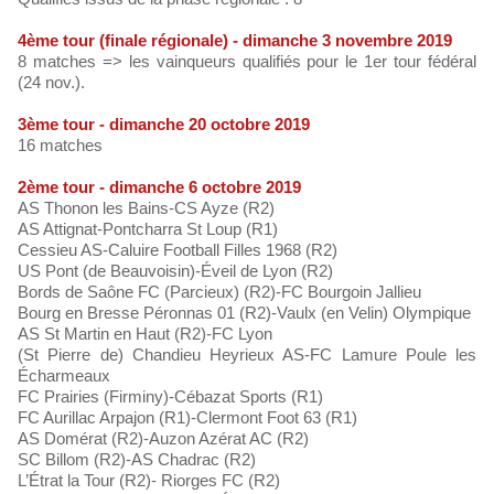
4ème tour (finale régionale) - dimanche 3 novembre 2019
8 matches => les vainqueurs qualifiés pour le 1er tour fédéral
(24 nov.).
3ème tour - dimanche 20 octobre 2019
16 matches
2ème tour - dimanche 6 octobre 2019
AS Thonon les Bains-CS Ayze (R2)
AS Attignat-Pontcharra St Loup (R1)
Cessieu AS-Caluire Football Filles 1968 (R2)
US Pont (de Beauvoisin)-Éveil de Lyon (R2)
Bords de Saône FC (Parcieux) (R2)-FC Bourgoin Jallieu
Bourg en Bresse Péronnas 01 (R2)-Vaulx (en Velin) Olympique
AS St Martin en Haut (R2)-FC Lyon
(St Pierre de) Chandieu Heyrieux AS-FC Lamure Poule les
Écharmeaux
FC Prairies (Firminy)-Cébazat Sports (R1)
FC Aurillac Arpajon (R1)-Clermont Foot 63 (R1)
AS Domérat (R2)-Auzon Azérat AC (R2)
SC Billom (R2)-AS Chadrac (R2)
L’Étrat la Tour (R2)- Riorges FC (R2)