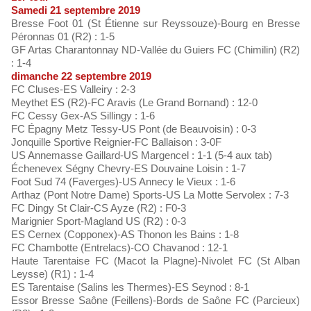
Samedi 21 septembre 2019
Bresse Foot 01 (St Étienne sur Reyssouze)-Bourg en Bresse
Péronnas 01 (R2) : 1-5
GF Artas Charantonnay ND-Vallée du Guiers FC (Chimilin) (R2)
: 1-4
dimanche 22 septembre 2019
FC Cluses-ES Valleiry : 2-3
Meythet ES (R2)-FC Aravis (Le Grand Bornand) : 12-0
FC Cessy Gex-AS Sillingy : 1-6
FC Épagny Metz Tessy-US Pont (de Beauvoisin) : 0-3
Jonquille Sportive Reignier-FC Ballaison : 3-0F
US Annemasse Gaillard-US Margencel : 1-1 (5-4 aux tab)
Échenevex Ségny Chevry-ES Douvaine Loisin : 1-7
Foot Sud 74 (Faverges)-US Annecy le Vieux : 1-6
Arthaz (Pont Notre Dame) Sports-US La Motte Servolex : 7-3
FC Dingy St Clair-CS Ayze (R2) : F0-3
Marignier Sport-Magland US (R2) : 0-3
ES Cernex (Copponex)-AS Thonon les Bains : 1-8
FC Chambotte (Entrelacs)-CO Chavanod : 12-1
Haute Tarentaise FC (Macot la Plagne)-Nivolet FC (St Alban
Leysse) (R1) : 1-4
ES Tarentaise (Salins les Thermes)-ES Seynod : 8-1
Essor Bresse Saône (Feillens)-Bords de Saône FC (Parcieux)