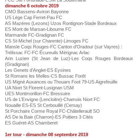
dimanche 6 octobre 2019
CMO Bassens-Aviron Bayonne
US Lège Cap Ferret-Pau FC
AS Mazères (Lezons) Uzos Rontignon-Stade Bordeaux
ES Mont de Marsan-Libourne FC
Marmande FC-Gradignan FC
CS St-Michel (sur Charente)-Limoges FC
Mansle Coqs Rouges-FC Canton d’Oradour (sur Vayres) :
Trélissac FC-FC Écureuils Mérignac Arlac
Arin Luzien (St Jean de Luz)-Les Coqs Rouges Bordeaux
(Gradignan)
Les Genets d’Anglet-ES Eysines
St Romans les Melles-CS Bussac Forêt
US Migné Auxances ou Thouars Foot 79-US Aigrefeuille
UA Niort St Florent-Lusignan USM
UES Montmorillon-FC Bressuire
US de L’Envigne (Lencloitre)-Chamois Niort FC
Nouaille ES-ES St Cerbouillé (Cersay)
St Porchaire Corme Royal FC-Châtellerault SO
AS De la Baie (Charron)-ES Poitiers 3 Cités
ES Guéret-AS Chamberet
1er tour - dimanche 08 septembre 2019