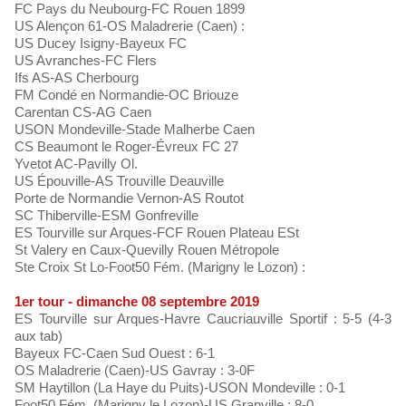
FC Pays du Neubourg-FC Rouen 1899
US Alençon 61-OS Maladrerie (Caen) :
US Ducey Isigny-Bayeux FC
US Avranches-FC Flers
Ifs AS-AS Cherbourg
FM Condé en Normandie-OC Briouze
Carentan CS-AG Caen
USON Mondeville-Stade Malherbe Caen
CS Beaumont le Roger-Évreux FC 27
Yvetot AC-Pavilly Ol.
US Épouville-AS Trouville Deauville
Porte de Normandie Vernon-AS Routot
SC Thiberville-ESM Gonfreville
ES Tourville sur Arques-FCF Rouen Plateau ESt
St Valery en Caux-Quevilly Rouen Métropole
Ste Croix St Lo-Foot50 Fém. (Marigny le Lozon) :
1er tour - dimanche 08 septembre 2019
ES Tourville sur Arques-Havre Caucriauville Sportif : 5-5 (4-3
aux tab)
Bayeux FC-Caen Sud Ouest : 6-1
OS Maladrerie (Caen)-US Gavray : 3-0F
SM Haytillon (La Haye du Puits)-USON Mondeville : 0-1
Foot50 Fém. (Marigny le Lozon)-US Granville : 8-0