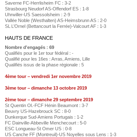
Saverne FC-Herrlisheim FC : 3-2
Strasbourg Neudorf AS-Offendorf ES : 1-8
Uhrwiller-US Saessolsheim : 2-9
Vallée Noble (Westhalten) AS-Heimsbrunn AS : 2-0
SL L’Ornel (Bettancourt la Ferrée)-Valcourt AF : 1-3
HAUTS DE FRANCE
Nombre d'engagés : 69
Qualifiés pour le 1er tour fédéral : -
Qualifié pour les 16es : Arras, Amiens, Lille
Qualifiés issus de la phase régionale : 5
4ème tour – vendredi 1er novembre 2019
3ème tour – dimanche 13 octobre 2019
2ème tour – dimanche 29 septembre 2019
St Quentin Ol.-FCF Hénin Beaumont : 3-7
Beuvry US-Hazebrouck SC : 8-0
Dunkerque Sud-Amiens Portugais : 1-2
FC Dainville-Abbeville Menchecourt : 5-0
ESC Longueau-St Omer US : 0-8
US Canche FF (Montreuil)-US Noyelles sous Lens : 1-3