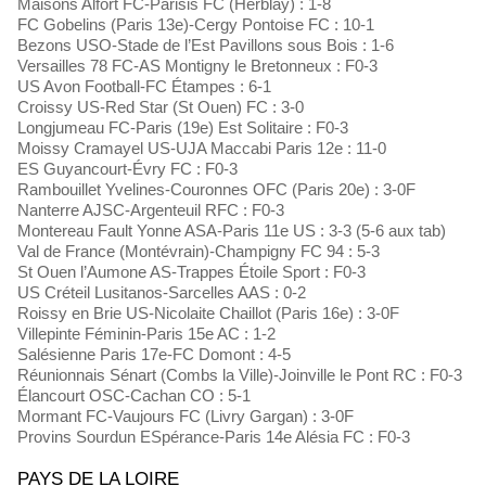
Maisons Alfort FC-Parisis FC (Herblay) : 1-8
FC Gobelins (Paris 13e)-Cergy Pontoise FC : 10-1
Bezons USO-Stade de l’Est Pavillons sous Bois : 1-6
Versailles 78 FC-AS Montigny le Bretonneux : F0-3
US Avon Football-FC Étampes : 6-1
Croissy US-Red Star (St Ouen) FC : 3-0
Longjumeau FC-Paris (19e) Est Solitaire : F0-3
Moissy Cramayel US-UJA Maccabi Paris 12e : 11-0
ES Guyancourt-Évry FC : F0-3
Rambouillet Yvelines-Couronnes OFC (Paris 20e) : 3-0F
Nanterre AJSC-Argenteuil RFC : F0-3
Montereau Fault Yonne ASA-Paris 11e US : 3-3 (5-6 aux tab)
Val de France (Montévrain)-Champigny FC 94 : 5-3
St Ouen l’Aumone AS-Trappes Étoile Sport : F0-3
US Créteil Lusitanos-Sarcelles AAS : 0-2
Roissy en Brie US-Nicolaite Chaillot (Paris 16e) : 3-0F
Villepinte Féminin-Paris 15e AC : 1-2
Salésienne Paris 17e-FC Domont : 4-5
Réunionnais Sénart (Combs la Ville)-Joinville le Pont RC : F0-3
Élancourt OSC-Cachan CO : 5-1
Mormant FC-Vaujours FC (Livry Gargan) : 3-0F
Provins Sourdun ESpérance-Paris 14e Alésia FC : F0-3
PAYS DE LA LOIRE