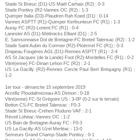
Stade St Brieuc (D1)-US Maël Carhaix (R2) : 0-3
Stade Pontivy (R2-Vannes OC (R2) : 1-3
Quimper Italia (D3)-Plaudren Rah Koed (D1) : 0-14
Vannes ASPTT (R1)-Quimper Kerfeunteun FC (R1) : 1-3
Auray FC (R2)-Lorient FC (R1) : 0-4
Lanester AS (D1)-Mélénicks Elliant (D1) : 2-5
E. Samsonnaise Dol de Bretagne-FC Breteil Talensac (R2) : 1-2
Stade Saint Aubin du Cormier (R2)-Ploërmel FC (R1) : 0-3
Drapeau Fougères AGL (D1)-Rennes ASPTT (R1) : 2-4
AS St Jacques (de la Lande) Foot (R2)-Mordelles FC (R1) : 0-2
Vitré(enne) FC-Dinan Lehon FC (R2) : 2-1
US La Gacilly (R2)-Rennes Cercle Paul Bert Bréquigny (R1) :
1-2
1er tour - dimanche 15 septembre 2019
Arzelliz Ploudalmezeau-AS Dirinon : 0-18
Vitré(enne) FC-St Grégoire US : 3-0P (0-2 sur le terrain)
Betton CS-FC Breteil Talensac : F0-3
Stade St Brieuc-Créhen Pluduno VAF : 2-1
Réveil Lohéac-Vannes OC : 1-2
US Bain de Bretagne-Auray FC : F0-3
US La Gacilly-AS Uzel Merléac : 13-0
Semeurs Grand Champ-Stade Pontivy : 0-1