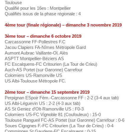
Toulouse
Qualifié pour les 16es : Montpellier
Qualifiés issus de la phase régionale : 4
4ème tour (finale régionale) – dimanche 3 novembre 2019
3ème tour – dimanche 6 octobre 2019
Carcassonne FF-Pollestres F.C
Jacou Clapiers FA-Nîmes Métropole Gard
Aumont Aubrac Vaillante-Ol. Alès
ASPTT Montpellier-Béziers AS
FC Escalquens-FC Critourien (La Tour de Crieu)
Auch-AS Portet (sur Garonne) Carrefour
Colomiers US-Ramonville US
US Albi-Toulouse Métropole FC.
2ème tour – dimanche 15 septembre 2019
Perpignan ESpoir Fém.-Carcassonne FF : 2-2 (3-4 aux tab)
US Albi-Léguevin US : 2-2 (4-3 aux tab)
AS St Geniez d’Olt-Ramonville US : F0-3
Colomiers US-FC Vignoble 81 (Coufouleux) : 15-0
Toulouse Rangueil FC-AS Portet (sur Garonne) Carrefour : 0-6
Soues Cigognes F.-FC Critourien (La Tour de Crieu) : 0-4
Comminges St Gaudens-FC Escalquens : 0-15