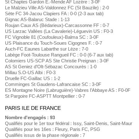
St Chaptes Gardon E.-Mende AF Lozère : 3-0F
Le Malzieu Ville AS-Valdonnez FC (St Bauzile) : 2-0
Sète FC 34-Jacou Clapiers FA : 0-0 (2-3 aux tab)
Gignac AS-Balaruc Stade : 1-13
Roujan Caux AS (Bédarieux)-Carcassonne FF : 0-7
US Larzac Vallées (La Cavalerie)-Léguevin US : F0-3
FC Vignoble 81 (Coufouleux)-Balma SC : 3-0F
US Plaisance du Touch-Soues Cigognes F. : 0-7
Auch-FC Eaunes Labarthe sur Lèze : 7-0
Labège Foot-Toulouse Rangueil FC : 0-0 (6-7 aux tab)
Colomiers US-SCP AS Ste Christie Preignan : 3-0F
AS St Geniez d’Olt-Sébazac Concourès : 1-0
Millau S.O-US Albi : F0-3
Druelle FC-Gaillac US : 1-2
Comminges St Gaudens-Lafrancaise SC : 3-0F
ES Montagne Noire (Labruguière)-Vabres l’Abbaye AS : F0-0F
St Pargoire FC-ASPTT Montpellier : 0-7
PARIS ILE DE FRANCE
Nombre d'engagés : 93
Qualifiés pour le 1er tour fédéral : Issy, Saint-Denis, Saint-Maur
Qualifiés pour les 16es : Fleury, Paris FC, PSG
Qualifiés issus de la phase régionale : 7