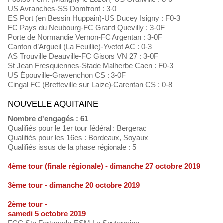
US Avranches-SS Domfront : 3-0
ES Port (en Bessin Huppain)-US Ducey Isigny : F0-3
FC Pays du Neubourg-FC Grand Quevilly : 3-0F
Porte de Normandie Vernon-FC Argentan : 3-0F
Canton d’Argueil (La Feuillie)-Yvetot AC : 0-3
AS Trouville Deauville-FC Gisors VN 27 : 3-0F
St Jean Fresquiennes-Stade Malherbe Caen : F0-3
US Épouville-Gravenchon CS : 3-0F
Cingal FC (Bretteville sur Laize)-Carentan CS : 0-8
NOUVELLE AQUITAINE
Nombre d'engagés : 61
Qualifiés pour le 1er tour fédéral : Bergerac
Qualifiés pour les 16es : Bordeaux, Soyaux
Qualifiés issus de la phase régionale : 5
4ème tour (finale régionale) - dimanche 27 octobre 2019
3ème tour - dimanche 20 octobre 2019
2ème tour -
samedi 5 octobre 2019
FCC Ste Fortunade-ESM La Souterraine