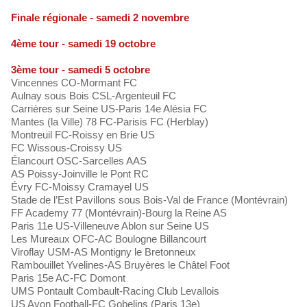
Finale régionale - samedi 2 novembre
4ème tour - samedi 19 octobre
3ème tour - samedi 5 octobre
Vincennes CO-Mormant FC
Aulnay sous Bois CSL-Argenteuil FC
Carrières sur Seine US-Paris 14e Alésia FC
Mantes (la Ville) 78 FC-Parisis FC (Herblay)
Montreuil FC-Roissy en Brie US
FC Wissous-Croissy US
Élancourt OSC-Sarcelles AAS
AS Poissy-Joinville le Pont RC
Évry FC-Moissy Cramayel US
Stade de l’Est Pavillons sous Bois-Val de France (Montévrain)
FF Academy 77 (Montévrain)-Bourg la Reine AS
Paris 11e US-Villeneuve Ablon sur Seine US
Les Mureaux OFC-AC Boulogne Billancourt
Viroflay USM-AS Montigny le Bretonneux
Rambouillet Yvelines-AS Bruyères le Châtel Foot
Paris 15e AC-FC Domont
UMS Pontault Combault-Racing Club Levallois
US Avon Football-FC Gobelins (Paris 13e)