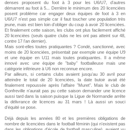
denses proposent du foot à 3 pour les U6/U7, d'autres
démarrent au foot à 5... Derrière le minimum des 20 licenciées
posent problème car engager deux équipes de foot à 3 en
U6/U7 n'est pas simple car il faut toucher une population très
jeune, mais est bien loin d'obliger du coup à avoir 20 licenciées.
Et finalement cette saison, les clubs ont plus facilement affiché
20 licenciées (seuls quatre clubs ne les ont pas atteint sur 48,
contre 17 l'an dernier).
Mais sont-elles toutes pratiquantes ? Condé, sanctionné, avec
moins de 20 licenciées, présentait par exemple une équipe U9
et une équipe en U11 mais toutes pratiquantes. Il a même
innové avec une équipe de "baby" footballeuse mais une
catégorie inférieure à U6 non reconnue encore.
Par ailleurs, si certains clubs avaient jusqu'au 30 avril pour
atteindre le total de 20 licenciées, la date butoir avait été
finalement repoussée après l'affaire "Muret". Mais le club de
Gonfreville n'aurait pas pu cette saison demander une licence
aussi tard dans la saison puisque la Ligue de Normandie arrête
la délivrance de licences au 31 mars ! Là aussi un souci
d'équité se pose.
Déjà depuis les années 80 et les premières obligations de
nombre de licenciées dans le football féminin (qui n'existent pas
dans les obligations d'école de football masculine), avaient vu