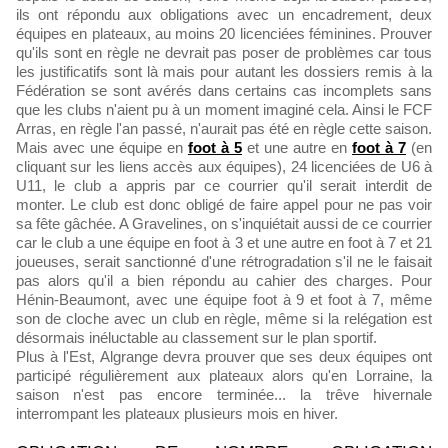
ils ont répondu aux obligations avec un encadrement, deux
équipes en plateaux, au moins 20 licenciées féminines. Prouver
qu'ils sont en règle ne devrait pas poser de problèmes car tous
les justificatifs sont là mais pour autant les dossiers remis à la
Fédération se sont avérés dans certains cas incomplets sans
que les clubs n'aient pu à un moment imaginé cela. Ainsi le FCF
Arras, en règle l'an passé, n'aurait pas été en règle cette saison.
Mais avec une équipe en
foot à 5
et une autre en
foot à 7
(en
cliquant sur les liens accès aux équipes), 24 licenciées de U6 à
U11, le club a appris par ce courrier qu'il serait interdit de
monter. Le club est donc obligé de faire appel pour ne pas voir
sa fête gâchée. A Gravelines, on s'inquiétait aussi de ce courrier
car le club a une équipe en foot à 3 et une autre en foot à 7 et 21
joueuses, serait sanctionné d'une rétrogradation s'il ne le faisait
pas alors qu'il a bien répondu au cahier des charges. Pour
Hénin-Beaumont, avec une équipe foot à 9 et foot à 7, même
son de cloche avec un club en règle, même si la relégation est
désormais inéluctable au classement sur le plan sportif.
Plus à l'Est, Algrange devra prouver que ses deux équipes ont
participé régulièrement aux plateaux alors qu'en Lorraine, la
saison n'est pas encore terminée... la trêve hivernale
interrompant les plateaux plusieurs mois en hiver.