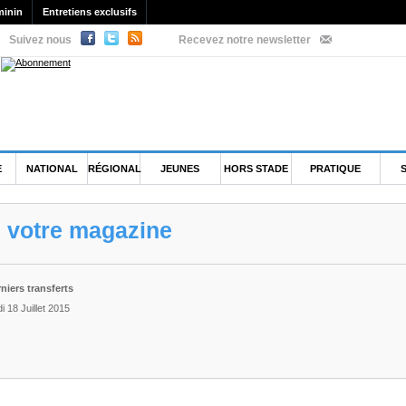
minin
Entretiens exclusifs
Suivez nous
Recevez notre newsletter
E
NATIONAL
RÉGIONAL
JEUNES
HORS STADE
PRATIQUE
e votre magazine
niers transferts
 18 Juillet 2015