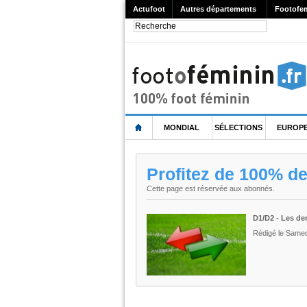
Actufoot
Autres départements
Footofe
MONDIAL
SÉLECTIONS
EUROP
Profitez de 100% d
Cette page est réservée aux abonnés.
D1/D2 - Les der
Rédigé le Samedi