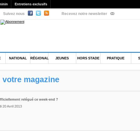
minin
Entretiens exclusifs
Suivez nous
Recevez notre newsletter
E
NATIONAL
RÉGIONAL
JEUNES
HORS STADE
PRATIQUE
e votre magazine
ficiellement relégué ce week-end ?
 20 Avril 2013