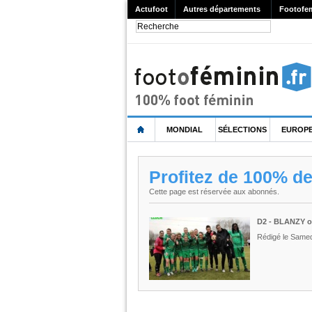
Actufoot
Autres départements
Footofe
MONDIAL
SÉLECTIONS
EUROP
Profitez de 100% d
Cette page est réservée aux abonnés.
D2 - BLANZY of
Rédigé le Samedi